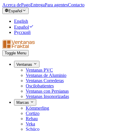
Acerca de
Pago
Entrega
Para agentes
Contacto
Español
English
Español
Русский
Toggle Menu
Ventanas
Ventanas PVC
Ventanas de Aluminio
Ventanas Correderas
Oscilobatientes
Ventanas con Persianas
Ventanas Insonorizadas
Marcas
Kömmerling
Cortizo
Rehau
Veka
Schüco