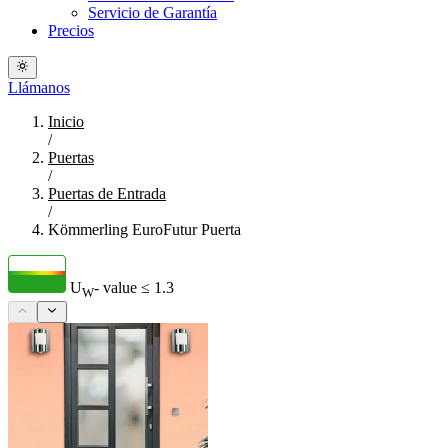
Servicio de Garantía
Precios
Llámanos
Inicio
/
Puertas
/
Puertas de Entrada
/
Kömmerling EuroFutur Puerta
U
- value
≤ 1.3
W