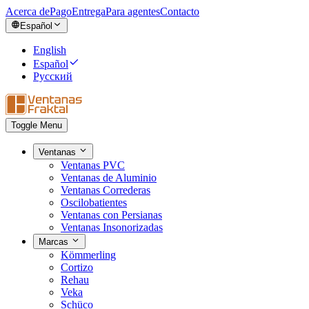
Acerca de
Pago
Entrega
Para agentes
Contacto
Español
English
Español
Русский
Toggle Menu
Ventanas
Ventanas PVC
Ventanas de Aluminio
Ventanas Correderas
Oscilobatientes
Ventanas con Persianas
Ventanas Insonorizadas
Marcas
Kömmerling
Cortizo
Rehau
Veka
Schüco