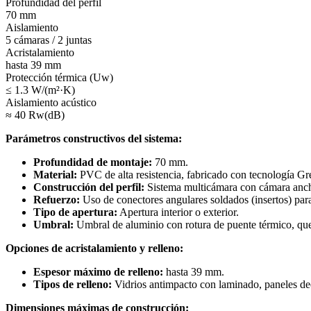
Profundidad del perfil
70 mm
Aislamiento
5 cámaras / 2 juntas
Acristalamiento
hasta 39 mm
Protección térmica (Uw)
≤ 1.3 W/(m²·K)
Aislamiento acústico
≈ 40 Rw(dB)
Parámetros constructivos del sistema:
Profundidad de montaje:
70 mm.
Material:
PVC de alta resistencia, fabricado con tecnología Gre
Construcción del perfil:
Sistema multicámara con cámara anch
Refuerzo:
Uso de conectores angulares soldados (insertos) para a
Tipo de apertura:
Apertura interior o exterior.
Umbral:
Umbral de aluminio con rotura de puente térmico, qu
Opciones de acristalamiento y relleno:
Espesor máximo de relleno:
hasta 39 mm.
Tipos de relleno:
Vidrios antimpacto con laminado, paneles dec
Dimensiones máximas de construcción: