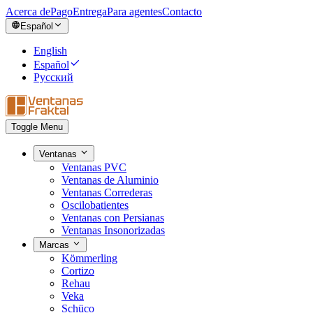
Acerca de
Pago
Entrega
Para agentes
Contacto
Español
English
Español
Русский
Toggle Menu
Ventanas
Ventanas PVC
Ventanas de Aluminio
Ventanas Correderas
Oscilobatientes
Ventanas con Persianas
Ventanas Insonorizadas
Marcas
Kömmerling
Cortizo
Rehau
Veka
Schüco