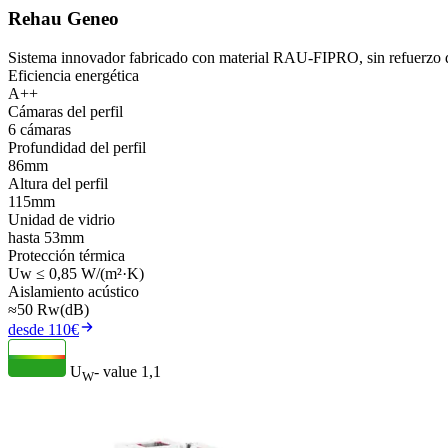
Rehau Geneo
Sistema innovador fabricado con material RAU-FIPRO, sin refuerzo d
Eficiencia energética
A++
Cámaras del perfil
6 cámaras
Profundidad del perfil
86mm
Altura del perfil
115mm
Unidad de vidrio
hasta 53mm
Protección térmica
Uw ≤ 0,85 W/(m²·K)
Aislamiento acústico
≈50 Rw(dB)
desde 110€
U
- value
1,1
W