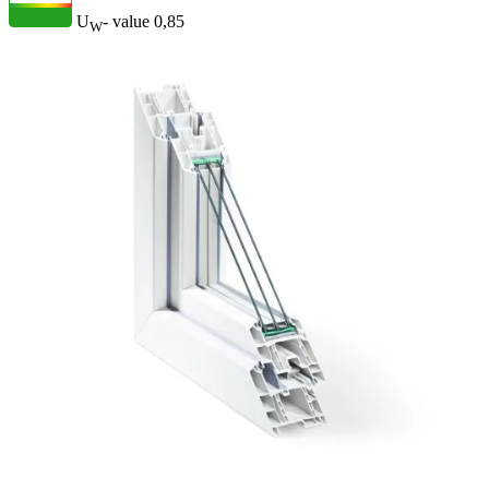
U
- value
0,85
W