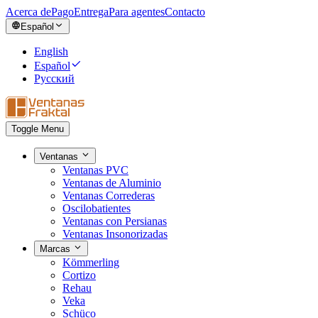
Acerca de
Pago
Entrega
Para agentes
Contacto
Español
English
Español
Русский
Toggle Menu
Ventanas
Ventanas PVC
Ventanas de Aluminio
Ventanas Correderas
Oscilobatientes
Ventanas con Persianas
Ventanas Insonorizadas
Marcas
Kömmerling
Cortizo
Rehau
Veka
Schüco