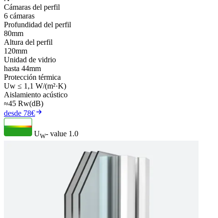
Cámaras del perfil
6 cámaras
Profundidad del perfil
80mm
Altura del perfil
120mm
Unidad de vidrio
hasta 44mm
Protección térmica
Uw ≤ 1,1 W/(m²·K)
Aislamiento acústico
≈45 Rw(dB)
desde 78€
U
- value
1.0
W