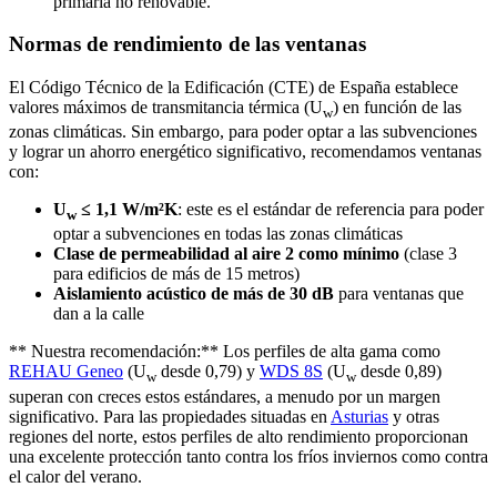
primaria no renovable.
Normas de rendimiento de las ventanas
El Código Técnico de la Edificación (CTE) de España establece
valores máximos de transmitancia térmica (U
) en función de las
w
zonas climáticas. Sin embargo, para poder optar a las subvenciones
y lograr un ahorro energético significativo, recomendamos ventanas
con:
U
≤ 1,1 W/m²K
: este es el estándar de referencia para poder
w
optar a subvenciones en todas las zonas climáticas
Clase de permeabilidad al aire 2 como mínimo
(clase 3
para edificios de más de 15 metros)
Aislamiento acústico de más de 30 dB
para ventanas que
dan a la calle
** Nuestra recomendación:** Los perfiles de alta gama como
REHAU Geneo
(U
desde 0,79) y
WDS 8S
(U
desde 0,89)
w
w
superan con creces estos estándares, a menudo por un margen
significativo. Para las propiedades situadas en
Asturias
y otras
regiones del norte, estos perfiles de alto rendimiento proporcionan
una excelente protección tanto contra los fríos inviernos como contra
el calor del verano.