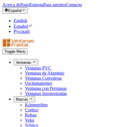
Acerca de
Pago
Entrega
Para agentes
Contacto
Español
English
Español
Русский
Toggle Menu
Ventanas
Ventanas PVC
Ventanas de Aluminio
Ventanas Correderas
Oscilobatientes
Ventanas con Persianas
Ventanas Insonorizadas
Marcas
Kömmerling
Cortizo
Rehau
Veka
Schüco