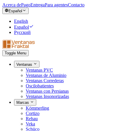
Acerca de
Pago
Entrega
Para agentes
Contacto
Español
English
Español
Русский
Toggle Menu
Ventanas
Ventanas PVC
Ventanas de Aluminio
Ventanas Correderas
Oscilobatientes
Ventanas con Persianas
Ventanas Insonorizadas
Marcas
Kömmerling
Cortizo
Rehau
Veka
Schüco