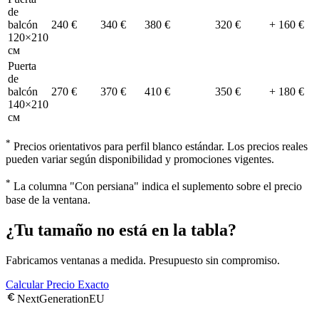
de
balcón
240 €
340 €
380 €
320 €
+ 160 €
120×210
см
Puerta
de
balcón
270 €
370 €
410 €
350 €
+ 180 €
140×210
см
*
Precios orientativos para perfil blanco estándar. Los precios reales
pueden variar según disponibilidad y promociones vigentes.
*
La columna "Con persiana" indica el suplemento sobre el precio
base de la ventana.
¿Tu tamaño no está en la tabla?
Fabricamos ventanas a medida. Presupuesto sin compromiso.
Calcular Precio Exacto
NextGenerationEU