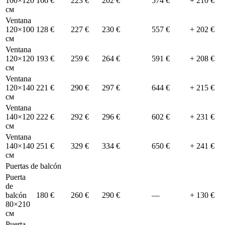
100×120
166 €
223 €
202 €
574 €
+ 210 €
см
Ventana
120×100
128 €
227 €
230 €
557 €
+ 202 €
см
Ventana
120×120
193 €
259 €
264 €
591 €
+ 208 €
см
Ventana
120×140
221 €
290 €
297 €
644 €
+ 215 €
см
Ventana
140×120
222 €
292 €
296 €
602 €
+ 231 €
см
Ventana
140×140
251 €
329 €
334 €
650 €
+ 241 €
см
Puertas de balcón
Puerta
de
balcón
180 €
260 €
290 €
—
+ 130 €
80×210
см
Puerta