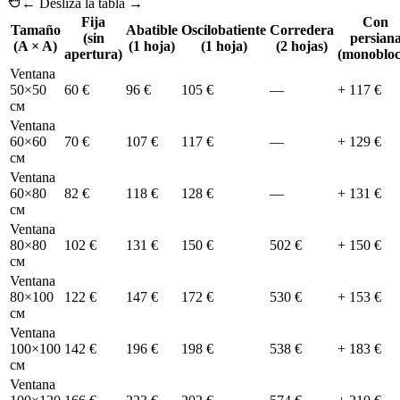
← Desliza la tabla →
Fija
Con
Tamaño
Abatible
Oscilobatiente
Corredera
(sin
persian
(A × A)
(1 hoja)
(1 hoja)
(2 hojas)
apertura)
(monobloc
Ventana
50×50
60 €
96 €
105 €
—
+ 117 €
см
Ventana
60×60
70 €
107 €
117 €
—
+ 129 €
см
Ventana
60×80
82 €
118 €
128 €
—
+ 131 €
см
Ventana
80×80
102 €
131 €
150 €
502 €
+ 150 €
см
Ventana
80×100
122 €
147 €
172 €
530 €
+ 153 €
см
Ventana
100×100
142 €
196 €
198 €
538 €
+ 183 €
см
Ventana