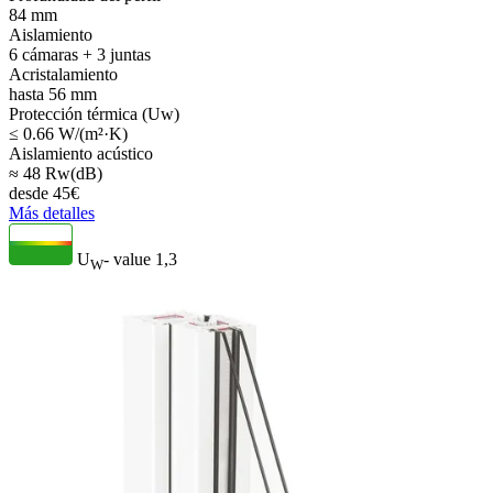
84 mm
Aislamiento
6 cámaras + 3 juntas
Acristalamiento
hasta 56 mm
Protección térmica (Uw)
≤ 0.66 W/(m²·K)
Aislamiento acústico
≈ 48 Rw(dB)
desde
45
€
Más detalles
U
- value
1,3
W