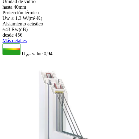
Unidad de vidrio
hasta 40mm
Protección térmica
Uw ≤ 1,3 W/(m²·K)
Aislamiento acústico
≈43 Rw(dB)
desde
45
€
Más detalles
U
- value
0,94
W