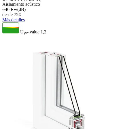
Aislamiento acústico
≈46 Rw(dB)
desde
75
€
Más detalles
U
- value
1,2
W