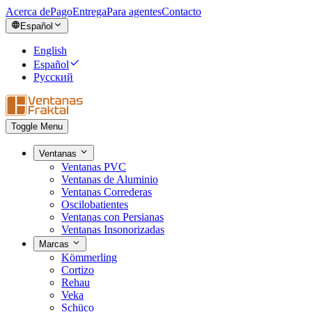
Acerca de
Pago
Entrega
Para agentes
Contacto
Español
English
Español
Русский
Toggle Menu
Ventanas
Ventanas PVC
Ventanas de Aluminio
Ventanas Correderas
Oscilobatientes
Ventanas con Persianas
Ventanas Insonorizadas
Marcas
Kömmerling
Cortizo
Rehau
Veka
Schüco