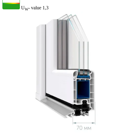
U
- value
1,3
W