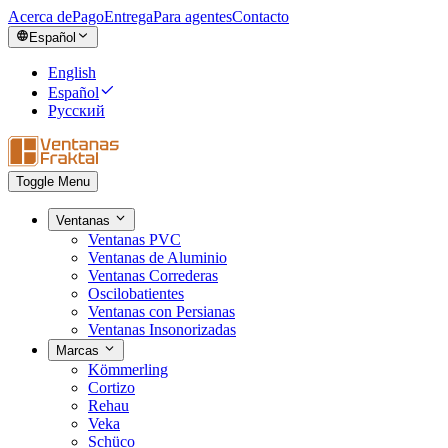
Acerca de
Pago
Entrega
Para agentes
Contacto
Español
English
Español
Русский
Toggle Menu
Ventanas
Ventanas PVC
Ventanas de Aluminio
Ventanas Correderas
Oscilobatientes
Ventanas con Persianas
Ventanas Insonorizadas
Marcas
Kömmerling
Cortizo
Rehau
Veka
Schüco