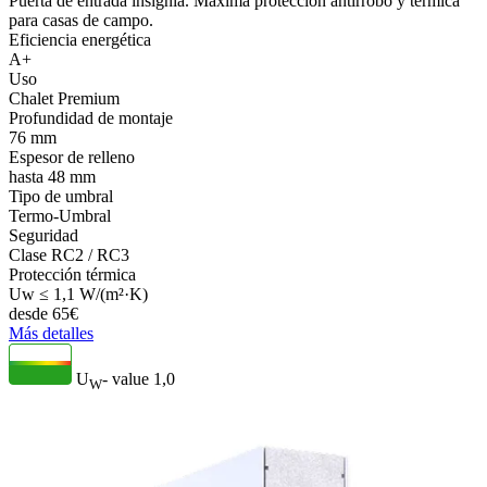
Puerta de entrada insignia. Máxima protección antirrobo y térmica
para casas de campo.
Eficiencia energética
A+
Uso
Chalet Premium
Profundidad de montaje
76 mm
Espesor de relleno
hasta 48 mm
Tipo de umbral
Termo-Umbral
Seguridad
Clase RC2 / RC3
Protección térmica
Uw ≤ 1,1 W/(m²·K)
desde
65
€
Más detalles
U
- value
1,0
W