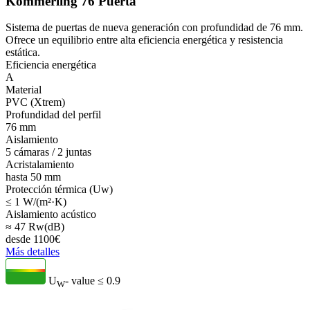
Kömmerling 76 Puerta
Sistema de puertas de nueva generación con profundidad de 76 mm.
Ofrece un equilibrio entre alta eficiencia energética y resistencia
estática.
Eficiencia energética
A
Material
PVC (Xtrem)
Profundidad del perfil
76 mm
Aislamiento
5 cámaras / 2 juntas
Acristalamiento
hasta 50 mm
Protección térmica (Uw)
≤ 1 W/(m²·K)
Aislamiento acústico
≈ 47 Rw(dB)
desde
1100
€
Más detalles
U
- value
≤ 0.9
W