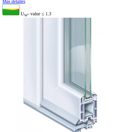
Más detalles
U
- value
≤ 1.3
W