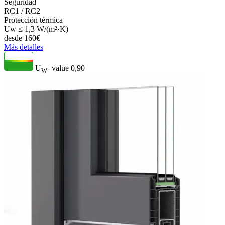
Seguridad
RC1 / RC2
Protección térmica
Uw ≤ 1,3 W/(m²·K)
desde
160
€
Más detalles
U
- value
0,90
W