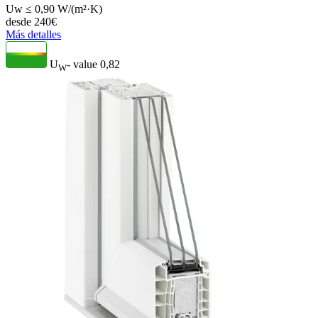
Uw ≤ 0,90 W/(m²·K)
desde
240
€
Más detalles
U
- value
0,82
W