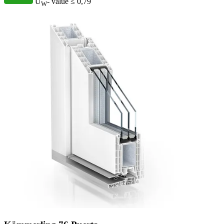
U
- value
≤ 0,79
W