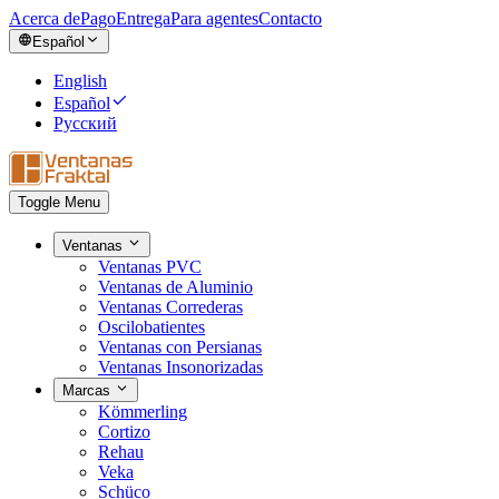
Acerca de
Pago
Entrega
Para agentes
Contacto
Español
English
Español
Русский
Toggle Menu
Ventanas
Ventanas PVC
Ventanas de Aluminio
Ventanas Correderas
Oscilobatientes
Ventanas con Persianas
Ventanas Insonorizadas
Marcas
Kömmerling
Cortizo
Rehau
Veka
Schüco