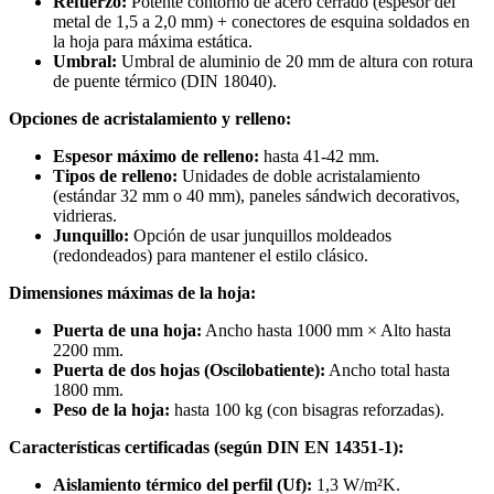
Refuerzo:
Potente contorno de acero cerrado (espesor del
metal de 1,5 a 2,0 mm) + conectores de esquina soldados en
la hoja para máxima estática.
Umbral:
Umbral de aluminio de 20 mm de altura con rotura
de puente térmico (DIN 18040).
Opciones de acristalamiento y relleno:
Espesor máximo de relleno:
hasta 41-42 mm.
Tipos de relleno:
Unidades de doble acristalamiento
(estándar 32 mm o 40 mm), paneles sándwich decorativos,
vidrieras.
Junquillo:
Opción de usar junquillos moldeados
(redondeados) para mantener el estilo clásico.
Dimensiones máximas de la hoja:
Puerta de una hoja:
Ancho hasta 1000 mm × Alto hasta
2200 mm.
Puerta de dos hojas (Oscilobatiente):
Ancho total hasta
1800 mm.
Peso de la hoja:
hasta 100 kg (con bisagras reforzadas).
Características certificadas (según DIN EN 14351-1):
Aislamiento térmico del perfil (Uf):
1,3 W/m²K.