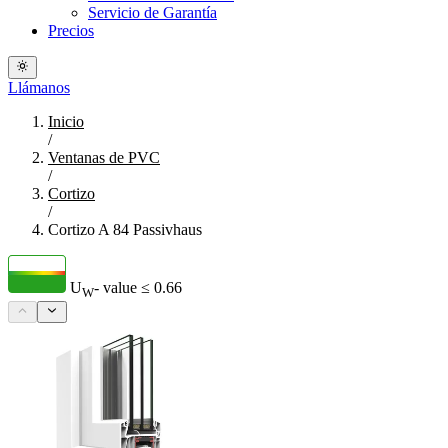
Servicio de Garantía
Precios
Llámanos
Inicio
/
Ventanas de PVC
/
Cortizo
/
Cortizo A 84 Passivhaus
U
- value
≤ 0.66
W