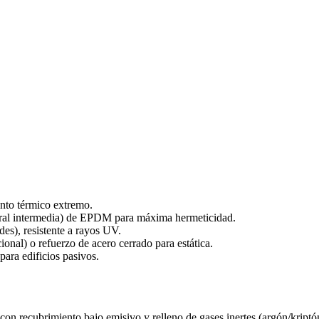
nto térmico extremo.
central intermedia) de EPDM para máxima hermeticidad.
s), resistente a rayos UV.
onal) o refuerzo de acero cerrado para estática.
para edificios pasivos.
con recubrimiento bajo emisivo y relleno de gases inertes (argón/kriptó