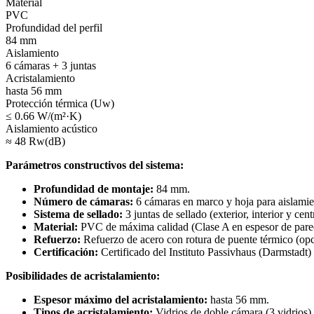
Material
PVC
Profundidad del perfil
84 mm
Aislamiento
6 cámaras + 3 juntas
Acristalamiento
hasta 56 mm
Protección térmica (Uw)
≤ 0.66 W/(m²·K)
Aislamiento acústico
≈ 48 Rw(dB)
Parámetros constructivos del sistema:
Profundidad de montaje:
84 mm.
Número de cámaras:
6 cámaras en marco y hoja para aislamie
Sistema de sellado:
3 juntas de sellado (exterior, interior y 
Material:
PVC de máxima calidad (Clase A en espesor de parede
Refuerzo:
Refuerzo de acero con rotura de puente térmico (opci
Certificación:
Certificado del Instituto Passivhaus (Darmstadt) 
Posibilidades de acristalamiento:
Espesor máximo del acristalamiento:
hasta 56 mm.
Tipos de acristalamiento:
Vidrios de doble cámara (3 vidrios) 