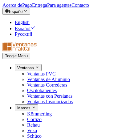
Acerca de
Pago
Entrega
Para agentes
Contacto
Español
English
Español
Русский
Toggle Menu
Ventanas
Ventanas PVC
Ventanas de Aluminio
Ventanas Correderas
Oscilobatientes
Ventanas con Persianas
Ventanas Insonorizadas
Marcas
Kömmerling
Cortizo
Rehau
Veka
Schüco