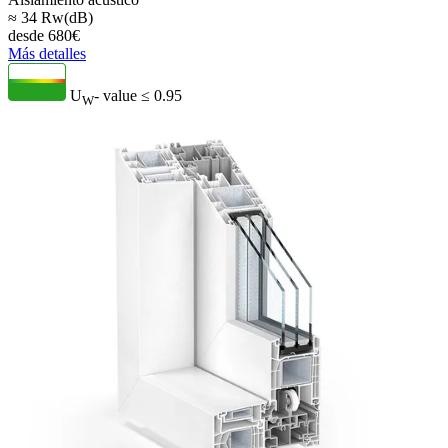
≈ 34 Rw(dB)
desde
680
€
Más detalles
U
- value
≤ 0.95
W