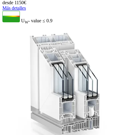
desde
1150
€
Más detalles
U
- value
≤ 0.9
W