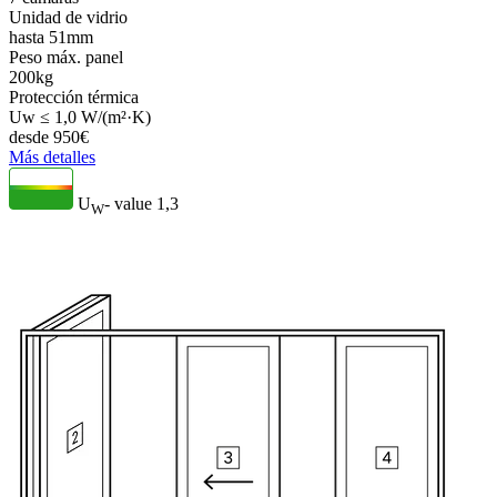
Unidad de vidrio
hasta 51mm
Peso máx. panel
200kg
Protección térmica
Uw ≤ 1,0 W/(m²·K)
desde
950
€
Más detalles
U
- value
1,3
W