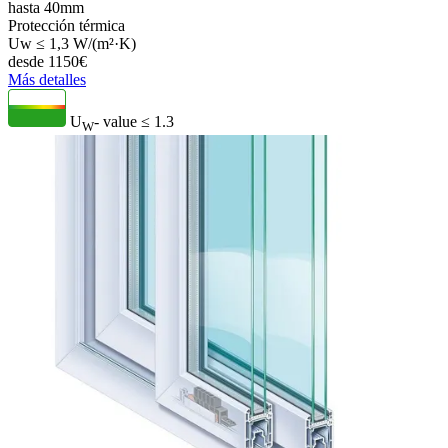
hasta 40mm
Protección térmica
Uw ≤ 1,3 W/(m²·K)
desde
1150
€
Más detalles
U
- value
≤ 1.3
W