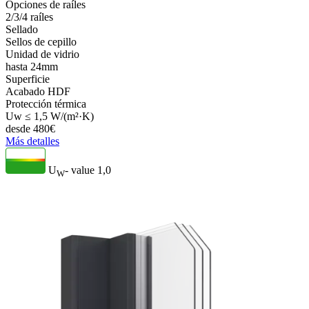
Opciones de raíles
2/3/4 raíles
Sellado
Sellos de cepillo
Unidad de vidrio
hasta 24mm
Superficie
Acabado HDF
Protección térmica
Uw ≤ 1,5 W/(m²·K)
desde
480
€
Más detalles
U
- value
1,0
W