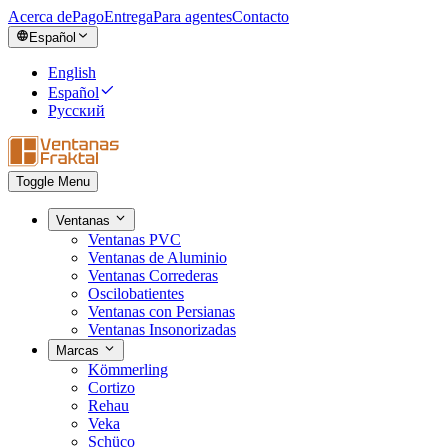
Acerca de
Pago
Entrega
Para agentes
Contacto
Español
English
Español
Русский
Toggle Menu
Ventanas
Ventanas PVC
Ventanas de Aluminio
Ventanas Correderas
Oscilobatientes
Ventanas con Persianas
Ventanas Insonorizadas
Marcas
Kömmerling
Cortizo
Rehau
Veka
Schüco