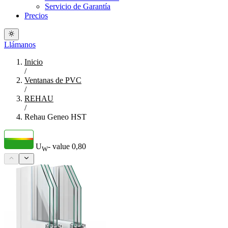
Servicio de Garantía
Precios
Llámanos
Inicio
/
Ventanas de PVC
/
REHAU
/
Rehau Geneo HST
U
- value
0,80
W