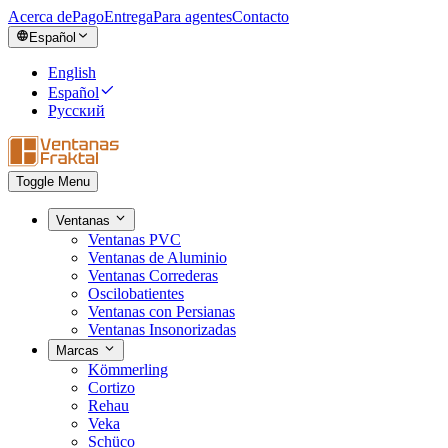
Acerca de
Pago
Entrega
Para agentes
Contacto
Español
English
Español
Русский
Toggle Menu
Ventanas
Ventanas PVC
Ventanas de Aluminio
Ventanas Correderas
Oscilobatientes
Ventanas con Persianas
Ventanas Insonorizadas
Marcas
Kömmerling
Cortizo
Rehau
Veka
Schüco