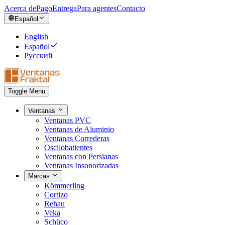
Acerca de
Pago
Entrega
Para agentes
Contacto
Español
English
Español
Русский
Toggle Menu
Ventanas
Ventanas PVC
Ventanas de Aluminio
Ventanas Correderas
Oscilobatientes
Ventanas con Persianas
Ventanas Insonorizadas
Marcas
Kömmerling
Cortizo
Rehau
Veka
Schüco