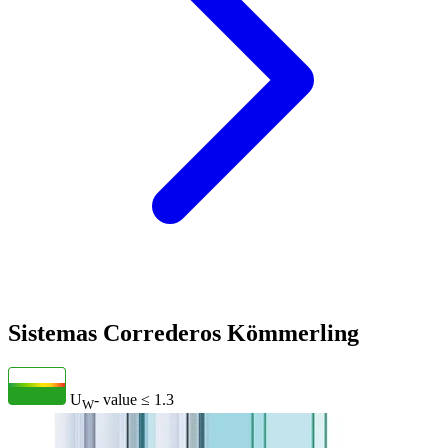
Sistemas Correderos Kömmerling
U
- value
≤ 1.3
W