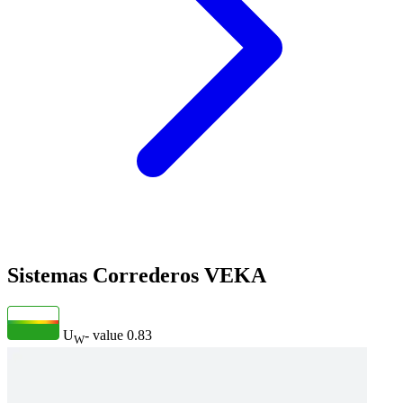
Sistemas Correderos VEKA
U
- value
0.83
W