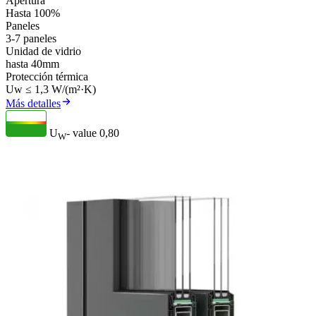
Apertura
Hasta 100%
Paneles
3-7 paneles
Unidad de vidrio
hasta 40mm
Protección térmica
Uw ≤ 1,3 W/(m²·K)
Más detalles
U
- value
0,80
W