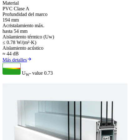
Material
PVC Clase A
Profundidad del marco
194 mm
Acristalamiento máx.
hasta 54 mm
Aislamiento térmico (Uw)
≤ 0.78 W/(m²·K)
Aislamiento acústico
≈ 44 dB
Más detalles
U
- value
0.73
W