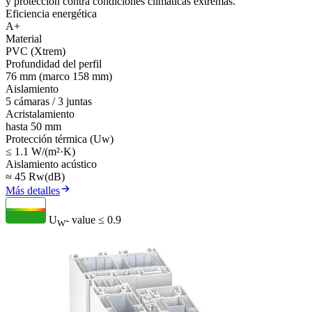
y protección contra condiciones climáticas extremas.
Eficiencia energética
A+
Material
PVC (Xtrem)
Profundidad del perfil
76 mm (marco 158 mm)
Aislamiento
5 cámaras / 3 juntas
Acristalamiento
hasta 50 mm
Protección térmica (Uw)
≤ 1.1 W/(m²·K)
Aislamiento acústico
≈ 45 Rw(dB)
Más detalles
U
- value
≤ 0.9
W