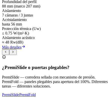
Profundidad del perfil
88 mm (marco 207 mm)
Aislamiento
7 cámaras / 3 juntas
Acristalamiento
hasta 56 mm
Protección térmica (Uw)
≤ 0.75 W/(m²·K)
Aislamiento acústico
≈ 48 Rw(dB)
Más detalles
¿PremiSlide o puertas plegables?
PremiSlide — corredera sellada con mecanismo de presión.
PremiFold — paneles plegables para apertura del 100%. Diferentes
tareas — diferentes soluciones.
PremiSlide
PremiFold