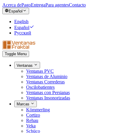
Acerca de
Pago
Entrega
Para agentes
Contacto
Español
English
Español
Русский
Toggle Menu
Ventanas
Ventanas PVC
Ventanas de Aluminio
Ventanas Correderas
Oscilobatientes
Ventanas con Persianas
Ventanas Insonorizadas
Marcas
Kömmerling
Cortizo
Rehau
Veka
Schüco