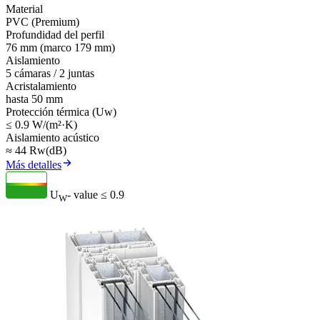
Material
PVC (Premium)
Profundidad del perfil
76 mm (marco 179 mm)
Aislamiento
5 cámaras / 2 juntas
Acristalamiento
hasta 50 mm
Protección térmica (Uw)
≤ 0.9 W/(m²·K)
Aislamiento acústico
≈ 44 Rw(dB)
Más detalles
U
- value
≤ 0.9
W