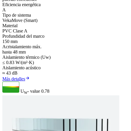
Eficiencia energética
A
Tipo de sistema
VekaMove (Smart)
Material
PVC Clase A
Profundidad del marco
150 mm
Acristalamiento máx.
hasta 48 mm
Aislamiento térmico (Uw)
≤ 0.83 W/(m²·K)
Aislamiento acústico
≈ 43 dB
Más detalles
U
- value
0.78
W