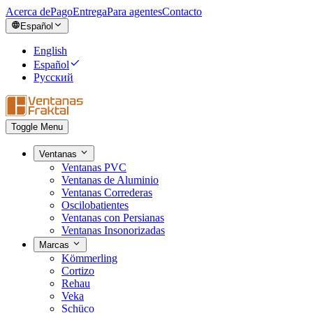
Acerca de
Pago
Entrega
Para agentes
Contacto
Español
English
Español
Русский
Toggle Menu
Ventanas
Ventanas PVC
Ventanas de Aluminio
Ventanas Correderas
Oscilobatientes
Ventanas con Persianas
Ventanas Insonorizadas
Marcas
Kömmerling
Cortizo
Rehau
Veka
Schüco