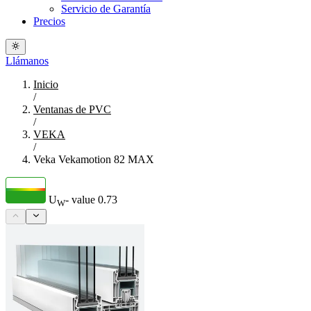
Servicio de Garantía
Precios
Llámanos
Inicio
/
Ventanas de PVC
/
VEKA
/
Veka Vekamotion 82 MAX
U
- value
0.73
W