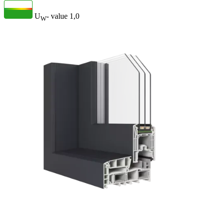
U
- value
1,0
W