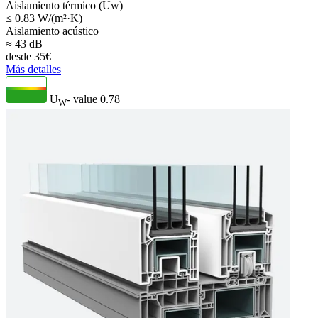
Aislamiento térmico (Uw)
≤ 0.83 W/(m²·K)
Aislamiento acústico
≈ 43 dB
desde
35
€
Más detalles
U
- value
0.78
W