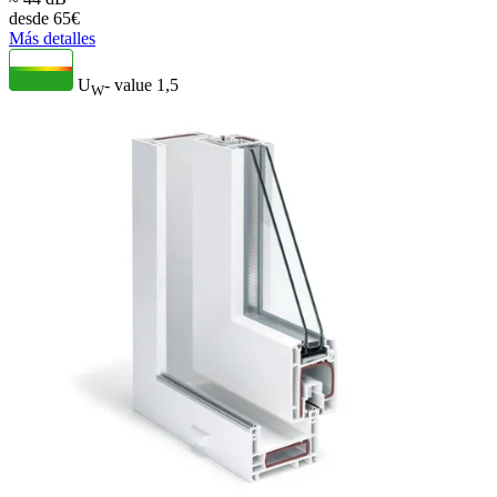
desde
65
€
Más detalles
U
- value
1,5
W