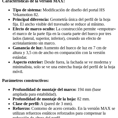
Características de la versión MAX:
Tipo de sistema:
Modificación de diseño del portal HS
Vekamotion 82.
Principal diferencia:
Geometría única del perfil de la hoja
fija. El ancho visible del travesaño se reduce al mínimo.
Efecto de marco oculto:
La construcción permite «empotrar»
el marco de la parte fija en la cuarta parte del hueco por tres
lados (lateral, superior, inferior), creando un efecto de
acristalamiento sin marco.
Ganancia de luz:
Aumento del hueco de luz en 7 cm de
altura y 3,5 cm de ancho en comparación con la versión
estándar.
Aspecto exterior:
Desde fuera, la fachada se ve moderna y
minimalista, solo se ve una estrecha franja del perfil de la hoja
móvil.
Parámetros constructivos:
Profundidad de montaje del marco:
194 mm (base
ampliada para estabilidad).
Profundidad de montaje de la hoja:
82 mm.
Clase de perfil:
A (pared de 3 mm).
Refuerzo:
Contorno de acero cerrado. En la versión MAX se
utilizan refuerzos estáticos reforzados para compensar la
reducción de altura del perfil.