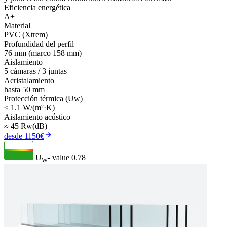
Eficiencia energética
A+
Material
PVC (Xtrem)
Profundidad del perfil
76 mm (marco 158 mm)
Aislamiento
5 cámaras / 3 juntas
Acristalamiento
hasta 50 mm
Protección térmica (Uw)
≤ 1.1 W/(m²·K)
Aislamiento acústico
≈ 45 Rw(dB)
desde 1150€
U
- value
0.78
W