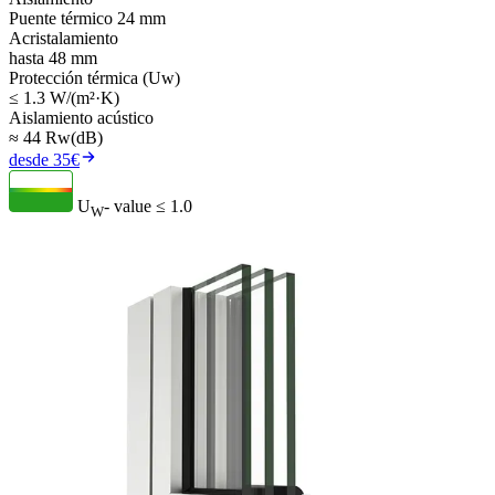
Puente térmico 24 mm
Acristalamiento
hasta 48 mm
Protección térmica (Uw)
≤ 1.3 W/(m²·K)
Aislamiento acústico
≈ 44 Rw(dB)
desde 35€
U
- value
≤ 1.0
W