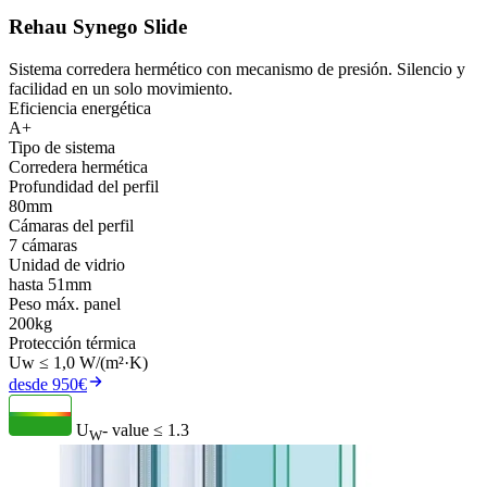
Rehau Synego Slide
Sistema corredera hermético con mecanismo de presión. Silencio y
facilidad en un solo movimiento.
Eficiencia energética
A+
Tipo de sistema
Corredera hermética
Profundidad del perfil
80mm
Cámaras del perfil
7 cámaras
Unidad de vidrio
hasta 51mm
Peso máx. panel
200kg
Protección térmica
Uw ≤ 1,0 W/(m²·K)
desde 950€
U
- value
≤ 1.3
W