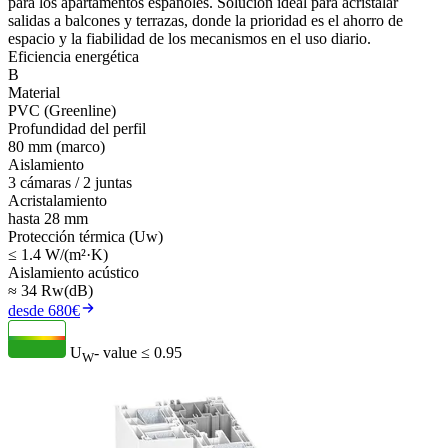
para los apartamentos españoles. Solución ideal para acristalar
salidas a balcones y terrazas, donde la prioridad es el ahorro de
espacio y la fiabilidad de los mecanismos en el uso diario.
Eficiencia energética
B
Material
PVC (Greenline)
Profundidad del perfil
80 mm (marco)
Aislamiento
3 cámaras / 2 juntas
Acristalamiento
hasta 28 mm
Protección térmica (Uw)
≤ 1.4 W/(m²·K)
Aislamiento acústico
≈ 34 Rw(dB)
desde 680€
U
- value
≤ 0.95
W