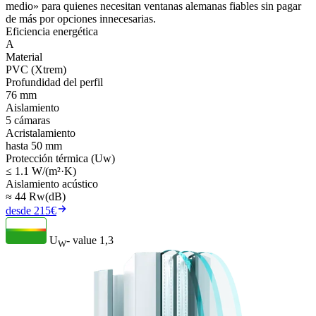
medio» para quienes necesitan ventanas alemanas fiables sin pagar
de más por opciones innecesarias.
Eficiencia energética
A
Material
PVC (Xtrem)
Profundidad del perfil
76 mm
Aislamiento
5 cámaras
Acristalamiento
hasta 50 mm
Protección térmica (Uw)
≤ 1.1 W/(m²·K)
Aislamiento acústico
≈ 44 Rw(dB)
desde 215€
U
- value
1,3
W