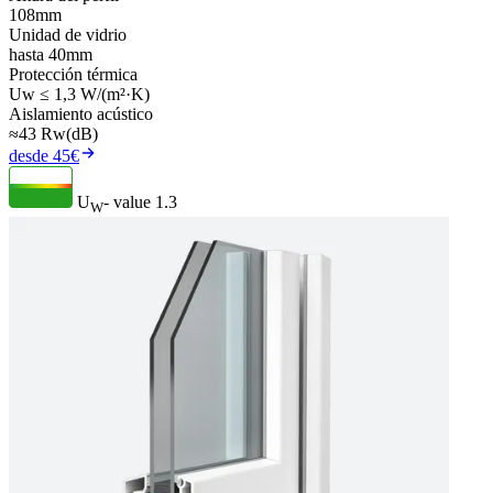
108mm
Unidad de vidrio
hasta 40mm
Protección térmica
Uw ≤ 1,3 W/(m²·K)
Aislamiento acústico
≈43 Rw(dB)
desde 45€
U
- value
1.3
W