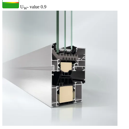
U
- value
0.9
W