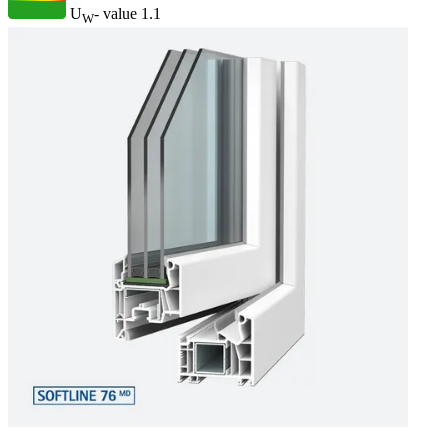
U
- value
1.1
W