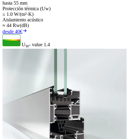
hasta 55 mm
Protección térmica (Uw)
≤ 1.0 W/(m²·K)
Aislamiento acústico
≈ 44 Rw(dB)
desde 40€
U
- value
1.4
W