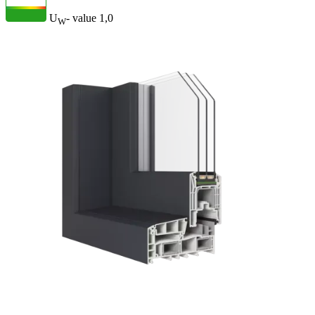
U
- value
1,0
W