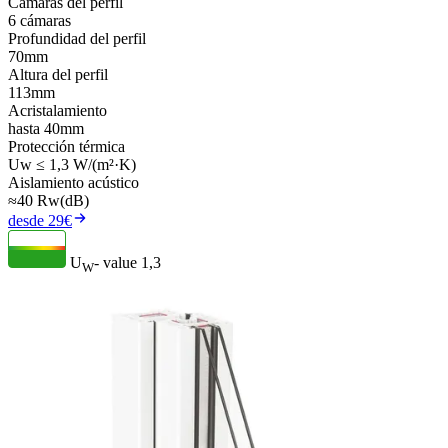
Cámaras del perfil
6 cámaras
Profundidad del perfil
70mm
Altura del perfil
113mm
Acristalamiento
hasta 40mm
Protección térmica
Uw ≤ 1,3 W/(m²·K)
Aislamiento acústico
≈40 Rw(dB)
desde 29€
U
- value
1,3
W