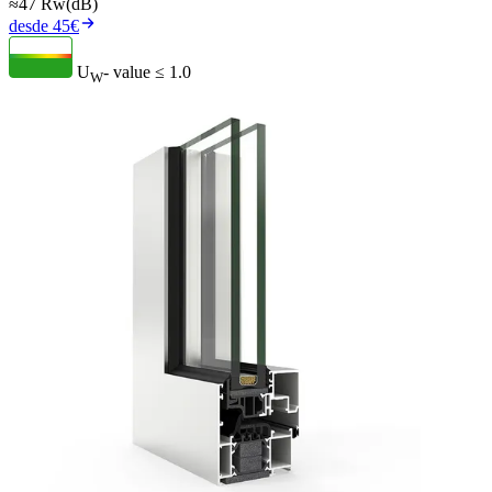
≈47 Rw(dB)
desde 45€
U
- value
≤ 1.0
W