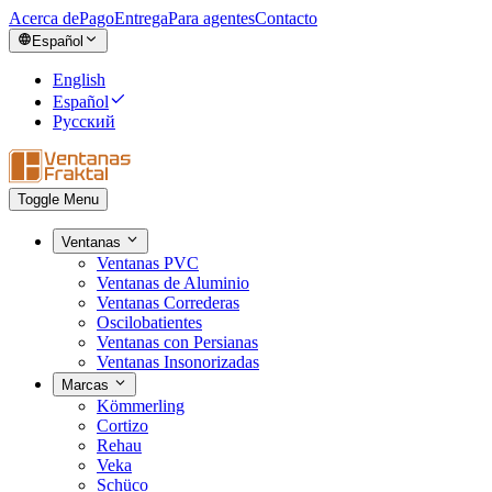
Acerca de
Pago
Entrega
Para agentes
Contacto
Español
English
Español
Русский
Toggle Menu
Ventanas
Ventanas PVC
Ventanas de Aluminio
Ventanas Correderas
Oscilobatientes
Ventanas con Persianas
Ventanas Insonorizadas
Marcas
Kömmerling
Cortizo
Rehau
Veka
Schüco