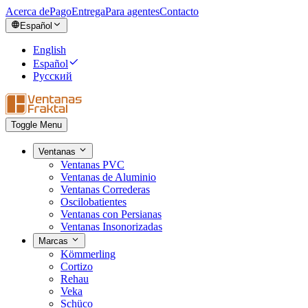
Acerca de
Pago
Entrega
Para agentes
Contacto
Español
English
Español
Русский
Toggle Menu
Ventanas
Ventanas PVC
Ventanas de Aluminio
Ventanas Correderas
Oscilobatientes
Ventanas con Persianas
Ventanas Insonorizadas
Marcas
Kömmerling
Cortizo
Rehau
Veka
Schüco