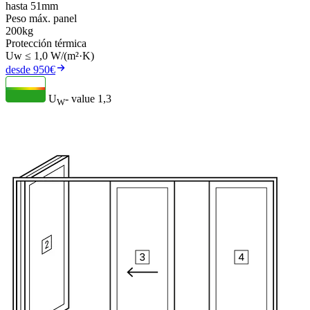
hasta 51mm
Peso máx. panel
200kg
Protección térmica
Uw ≤ 1,0 W/(m²·K)
desde 950€
U
- value
1,3
W