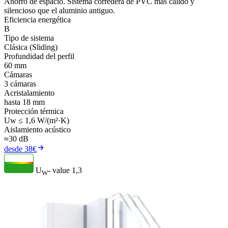
Ahorro de espacio. Sistema corredera de PVC más cálido y
silencioso que el aluminio antiguo.
Eficiencia energética
B
Tipo de sistema
Clásica (Sliding)
Profundidad del perfil
60 mm
Cámaras
3 cámaras
Acristalamiento
hasta 18 mm
Protección térmica
Uw ≤ 1,6 W/(m²·K)
Aislamiento acústico
≈30 dB
desde 38€
U
- value
1,3
W