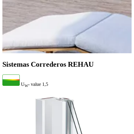
Sistemas Correderos REHAU
U
- value
1,5
W