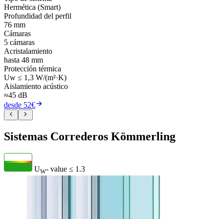
Hermética (Smart)
Profundidad del perfil
76 mm
Cámaras
5 cámaras
Acristalamiento
hasta 48 mm
Protección térmica
Uw ≤ 1,3 W/(m²·K)
Aislamiento acústico
≈45 dB
desde 52€
Sistemas Correderos Kömmerling
U
- value
≤ 1.3
W