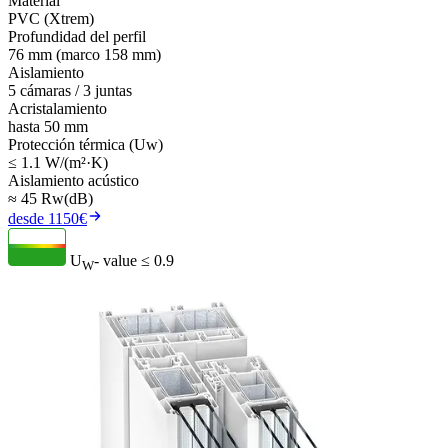
Material
PVC (Xtrem)
Profundidad del perfil
76 mm (marco 158 mm)
Aislamiento
5 cámaras / 3 juntas
Acristalamiento
hasta 50 mm
Protección térmica (Uw)
≤ 1.1 W/(m²·K)
Aislamiento acústico
≈ 45 Rw(dB)
desde 1150€
U
- value
≤ 0.9
W