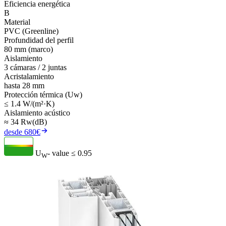
Eficiencia energética
B
Material
PVC (Greenline)
Profundidad del perfil
80 mm (marco)
Aislamiento
3 cámaras / 2 juntas
Acristalamiento
hasta 28 mm
Protección térmica (Uw)
≤ 1.4 W/(m²·K)
Aislamiento acústico
≈ 34 Rw(dB)
desde 680€
U
- value
≤ 0.95
W