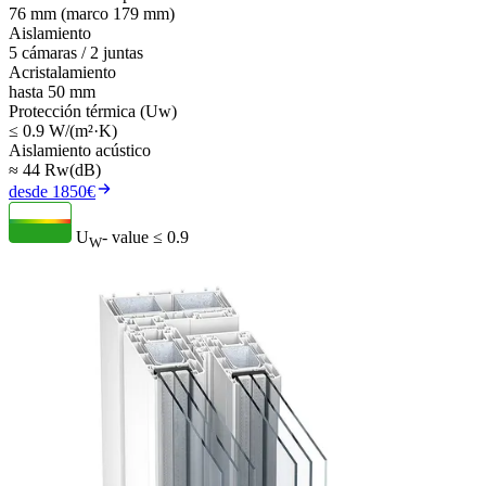
76 mm (marco 179 mm)
Aislamiento
5 cámaras / 2 juntas
Acristalamiento
hasta 50 mm
Protección térmica (Uw)
≤ 0.9 W/(m²·K)
Aislamiento acústico
≈ 44 Rw(dB)
desde 1850€
U
- value
≤ 0.9
W