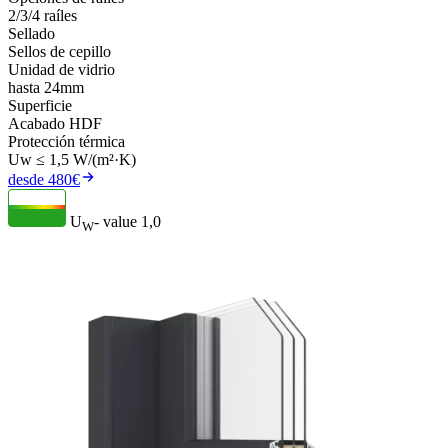
2/3/4 raíles
Sellado
Sellos de cepillo
Unidad de vidrio
hasta 24mm
Superficie
Acabado HDF
Protección térmica
Uw ≤ 1,5 W/(m²·K)
desde 480€
U
- value
1,0
W