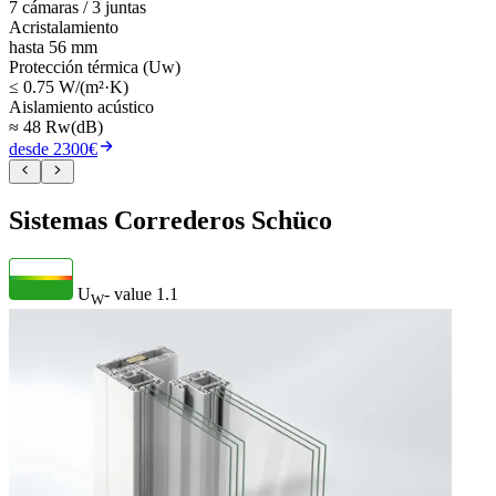
7 cámaras / 3 juntas
Acristalamiento
hasta 56 mm
Protección térmica (Uw)
≤ 0.75 W/(m²·K)
Aislamiento acústico
≈ 48 Rw(dB)
desde 2300€
Sistemas Correderos Schüco
U
- value
1.1
W