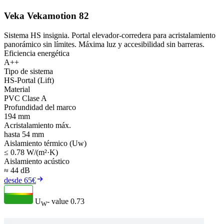
Veka Vekamotion 82
Sistema HS insignia. Portal elevador-corredera para acristalamiento
panorámico sin límites. Máxima luz y accesibilidad sin barreras.
Eficiencia energética
A++
Tipo de sistema
HS-Portal (Lift)
Material
PVC Clase A
Profundidad del marco
194 mm
Acristalamiento máx.
hasta 54 mm
Aislamiento térmico (Uw)
≤ 0.78 W/(m²·K)
Aislamiento acústico
≈ 44 dB
desde 65€
U
- value
0.73
W