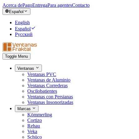
Acerca de
Pago
Entrega
Para agentes
Contacto
Español
English
Español
Русский
Toggle Menu
Ventanas
Ventanas PVC
Ventanas de Aluminio
Ventanas Correderas
Oscilobatientes
Ventanas con Persianas
Ventanas Insonorizadas
Marcas
Kömmerling
Cortizo
Rehau
Veka
Schüco