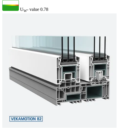
U
- value
0.78
W