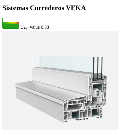
Sistemas Correderos VEKA
U
- value
0.83
W