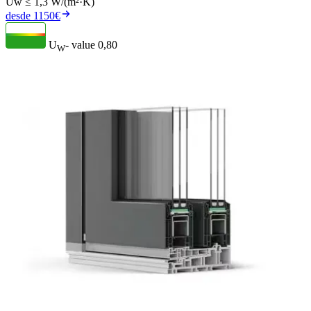
Uw ≤ 1,3 W/(m²·K)
desde 1150€
U
- value
0,80
W