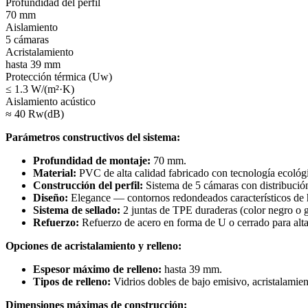
Profundidad del perfil
70 mm
Aislamiento
5 cámaras
Acristalamiento
hasta 39 mm
Protección térmica (Uw)
≤ 1.3 W/(m²·K)
Aislamiento acústico
≈ 40 Rw(dB)
Parámetros constructivos del sistema:
Profundidad de montaje:
70 mm.
Material:
PVC de alta calidad fabricado con tecnología ecológic
Construcción del perfil:
Sistema de 5 cámaras con distribució
Diseño:
Elegance — contornos redondeados característicos de h
Sistema de sellado:
2 juntas de TPE duraderas (color negro o gr
Refuerzo:
Refuerzo de acero en forma de U o cerrado para alta 
Opciones de acristalamiento y relleno:
Espesor máximo de relleno:
hasta 39 mm.
Tipos de relleno:
Vidrios dobles de bajo emisivo, acristalamien
Dimensiones máximas de construcción: