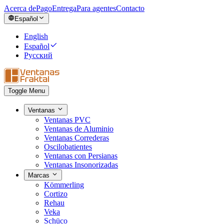
Acerca de
Pago
Entrega
Para agentes
Contacto
Español
English
Español
Русский
Toggle Menu
Ventanas
Ventanas PVC
Ventanas de Aluminio
Ventanas Correderas
Oscilobatientes
Ventanas con Persianas
Ventanas Insonorizadas
Marcas
Kömmerling
Cortizo
Rehau
Veka
Schüco