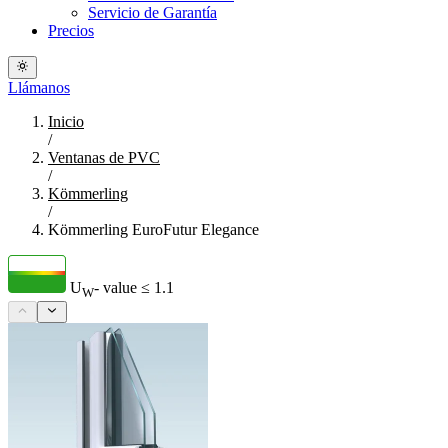
Servicio de Garantía
Precios
Llámanos
Inicio
/
Ventanas de PVC
/
Kömmerling
/
Kömmerling EuroFutur Elegance
U
- value
≤ 1.1
W