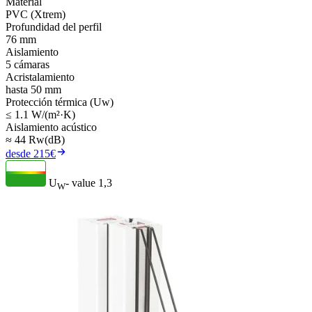
Material
PVC (Xtrem)
Profundidad del perfil
76 mm
Aislamiento
5 cámaras
Acristalamiento
hasta 50 mm
Protección térmica (Uw)
≤ 1.1 W/(m²·K)
Aislamiento acústico
≈ 44 Rw(dB)
desde 215€
U
- value
1,3
W