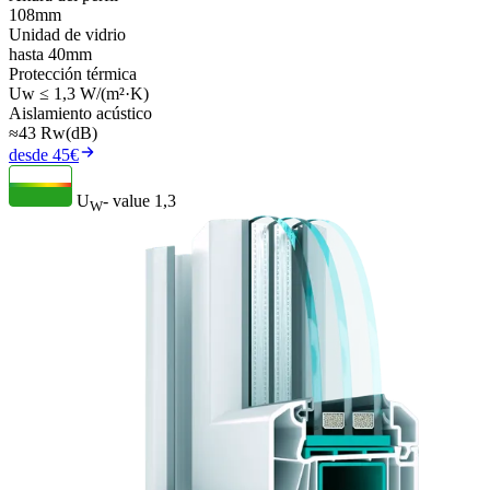
108mm
Unidad de vidrio
hasta 40mm
Protección térmica
Uw ≤ 1,3 W/(m²·K)
Aislamiento acústico
≈43 Rw(dB)
desde 45€
U
- value
1,3
W