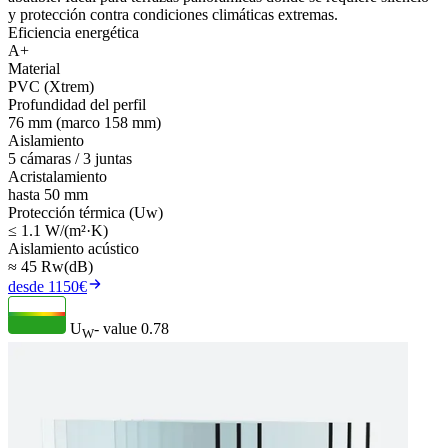
y protección contra condiciones climáticas extremas.
Eficiencia energética
A+
Material
PVC (Xtrem)
Profundidad del perfil
76 mm (marco 158 mm)
Aislamiento
5 cámaras / 3 juntas
Acristalamiento
hasta 50 mm
Protección térmica (Uw)
≤ 1.1 W/(m²·K)
Aislamiento acústico
≈ 45 Rw(dB)
desde 1150€
U
- value
0.78
W