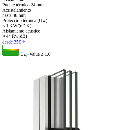
Puente térmico 24 mm
Acristalamiento
hasta 48 mm
Protección térmica (Uw)
≤ 1.3 W/(m²·K)
Aislamiento acústico
≈ 44 Rw(dB)
desde 35€
U
- value
≤ 1.0
W