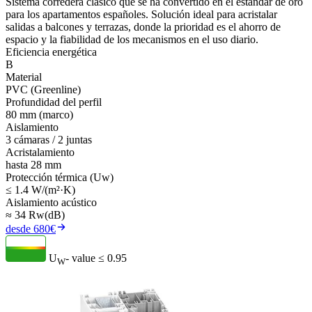
Sistema corredera clásico que se ha convertido en el estándar de oro
para los apartamentos españoles. Solución ideal para acristalar
salidas a balcones y terrazas, donde la prioridad es el ahorro de
espacio y la fiabilidad de los mecanismos en el uso diario.
Eficiencia energética
B
Material
PVC (Greenline)
Profundidad del perfil
80 mm (marco)
Aislamiento
3 cámaras / 2 juntas
Acristalamiento
hasta 28 mm
Protección térmica (Uw)
≤ 1.4 W/(m²·K)
Aislamiento acústico
≈ 34 Rw(dB)
desde 680€
U
- value
≤ 0.95
W