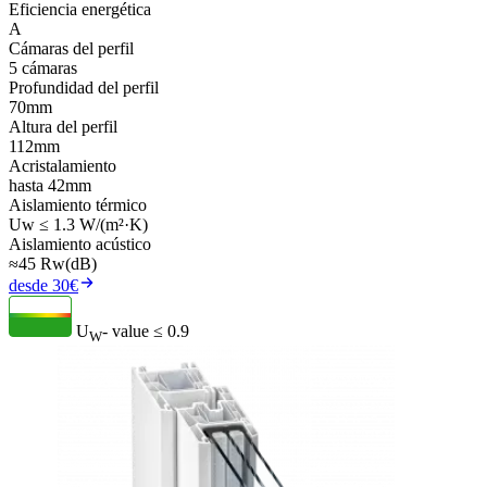
Eficiencia energética
A
Cámaras del perfil
5 cámaras
Profundidad del perfil
70mm
Altura del perfil
112mm
Acristalamiento
hasta 42mm
Aislamiento térmico
Uw ≤ 1.3 W/(m²·K)
Aislamiento acústico
≈45 Rw(dB)
desde 30€
U
- value
≤ 0.9
W