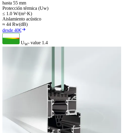
hasta 55 mm
Protección térmica (Uw)
≤ 1.0 W/(m²·K)
Aislamiento acústico
≈ 44 Rw(dB)
desde 40€
U
- value
1.4
W