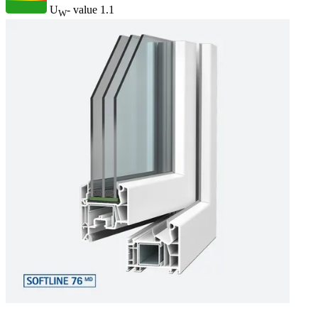
U
- value
1.1
W