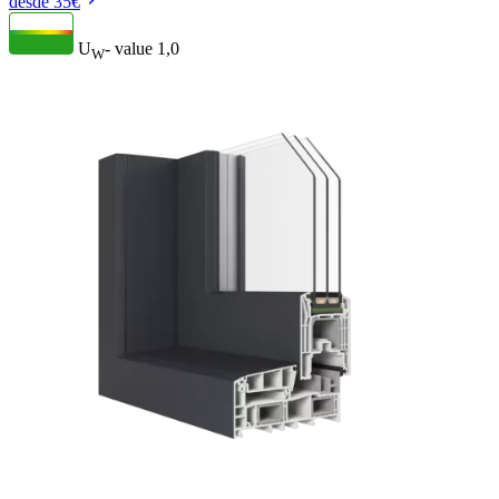
desde 35€
U
- value
1,0
W