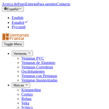
Acerca de
Pago
Entrega
Para agentes
Contacto
Español
English
Español
Русский
Toggle Menu
Ventanas
Ventanas PVC
Ventanas de Aluminio
Ventanas Correderas
Oscilobatientes
Ventanas con Persianas
Ventanas Insonorizadas
Marcas
Kömmerling
Cortizo
Rehau
Veka
Schüco