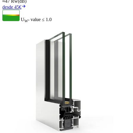
≈47 Rw(dB)
desde 45€
U
- value
≤ 1.0
W