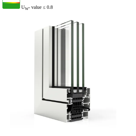
U
- value
≤ 0.8
W