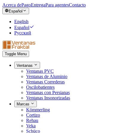
Acerca de
Pago
Entrega
Para agentes
Contacto
Español
English
Español
Русский
Toggle Menu
Ventanas
Ventanas PVC
Ventanas de Aluminio
Ventanas Correderas
Oscilobatientes
Ventanas con Persianas
Ventanas Insonorizadas
Marcas
Kömmerling
Cortizo
Rehau
Veka
Schüco