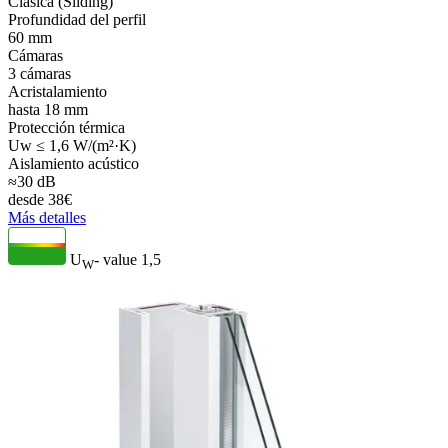
Clásica (Sliding)
Profundidad del perfil
60 mm
Cámaras
3 cámaras
Acristalamiento
hasta 18 mm
Protección térmica
Uw ≤ 1,6 W/(m²·K)
Aislamiento acústico
≈30 dB
desde
38
€
Más detalles
U
- value
1,5
W