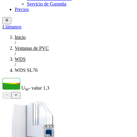
Servicio de Garantía
Precios
Llámanos
Inicio
/
Ventanas de PVC
/
WDS
/
WDS SL76
U
- value
1,3
W