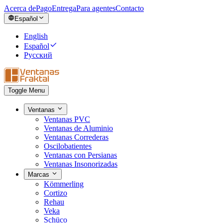
Acerca de
Pago
Entrega
Para agentes
Contacto
Español
English
Español
Русский
Toggle Menu
Ventanas
Ventanas PVC
Ventanas de Aluminio
Ventanas Correderas
Oscilobatientes
Ventanas con Persianas
Ventanas Insonorizadas
Marcas
Kömmerling
Cortizo
Rehau
Veka
Schüco