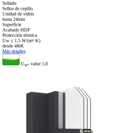
Sellado
Sellos de cepillo
Unidad de vidrio
hasta 24mm
Superficie
Acabado HDF
Protección térmica
Uw ≤ 1,5 W/(m²·K)
desde
480
€
Más detalles
U
- value
1,0
W