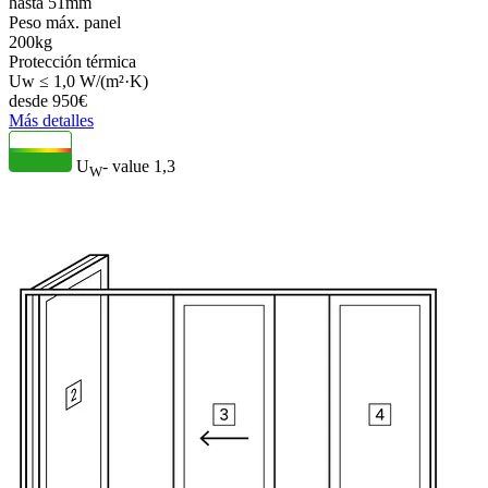
hasta 51mm
Peso máx. panel
200kg
Protección térmica
Uw ≤ 1,0 W/(m²·K)
desde
950
€
Más detalles
U
- value
1,3
W