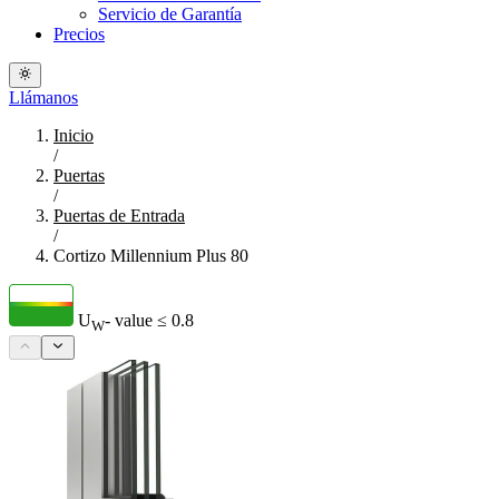
Servicio de Garantía
Precios
Llámanos
Inicio
/
Puertas
/
Puertas de Entrada
/
Cortizo Millennium Plus 80
U
- value
≤ 0.8
W