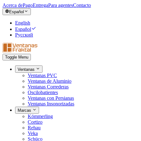
Acerca de
Pago
Entrega
Para agentes
Contacto
Español
English
Español
Русский
Toggle Menu
Ventanas
Ventanas PVC
Ventanas de Aluminio
Ventanas Correderas
Oscilobatientes
Ventanas con Persianas
Ventanas Insonorizadas
Marcas
Kömmerling
Cortizo
Rehau
Veka
Schüco