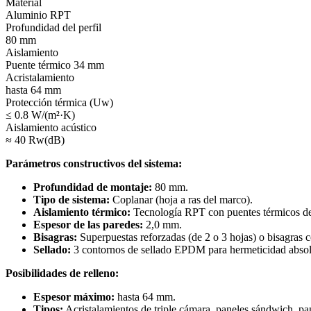
Material
Aluminio RPT
Profundidad del perfil
80 mm
Aislamiento
Puente térmico 34 mm
Acristalamiento
hasta 64 mm
Protección térmica (Uw)
≤ 0.8 W/(m²·K)
Aislamiento acústico
≈ 40 Rw(dB)
Parámetros constructivos del sistema:
Profundidad de montaje:
80 mm.
Tipo de sistema:
Coplanar (hoja a ras del marco).
Aislamiento térmico:
Tecnología RPT con puentes térmicos de
Espesor de las paredes:
2,0 mm.
Bisagras:
Superpuestas reforzadas (de 2 o 3 hojas) o bisagras 
Sellado:
3 contornos de sellado EPDM para hermeticidad absol
Posibilidades de relleno:
Espesor máximo:
hasta 64 mm.
Tipos:
Acristalamientos de triple cámara, paneles sándwich, pa