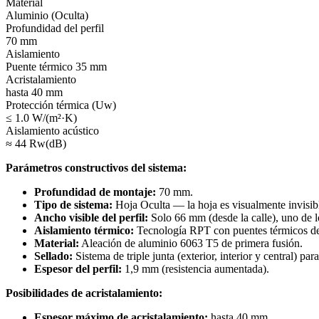
Material
Aluminio (Oculta)
Profundidad del perfil
70 mm
Aislamiento
Puente térmico 35 mm
Acristalamiento
hasta 40 mm
Protección térmica (Uw)
≤ 1.0 W/(m²·K)
Aislamiento acústico
≈ 44 Rw(dB)
Parámetros constructivos del sistema:
Profundidad de montaje:
70 mm.
Tipo de sistema:
Hoja Oculta — la hoja es visualmente invisibl
Ancho visible del perfil:
Solo 66 mm (desde la calle), uno de l
Aislamiento térmico:
Tecnología RPT con puentes térmicos de 
Material:
Aleación de aluminio 6063 T5 de primera fusión.
Sellado:
Sistema de triple junta (exterior, interior y central) p
Espesor del perfil:
1,9 mm (resistencia aumentada).
Posibilidades de acristalamiento:
Espesor máximo de acristalamiento:
hasta 40 mm.