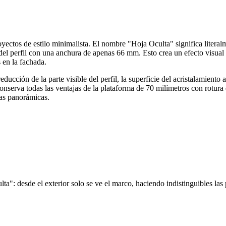
ectos de estilo minimalista. El nombre "Hoja Oculta" significa literalm
e del perfil con una anchura de apenas 66 mm. Esto crea un efecto visual 
 en la fachada.
educción de la parte visible del perfil, la superficie del acristalamient
serva todas las ventajas de la plataforma de 70 milímetros con rotura d
ras panorámicas.
ta": desde el exterior solo se ve el marco, haciendo indistinguibles las 