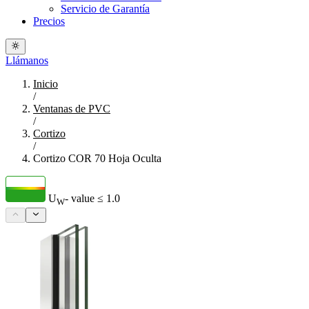
Servicio de Garantía
Precios
Llámanos
Inicio
/
Ventanas de PVC
/
Cortizo
/
Cortizo COR 70 Hoja Oculta
U
- value
≤ 1.0
W