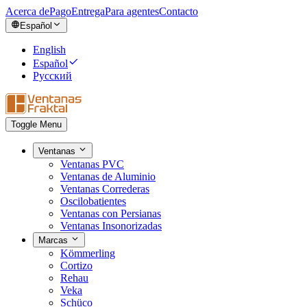
Acerca de
Pago
Entrega
Para agentes
Contacto
Español
English
Español
Русский
Toggle Menu
Ventanas
Ventanas PVC
Ventanas de Aluminio
Ventanas Correderas
Oscilobatientes
Ventanas con Persianas
Ventanas Insonorizadas
Marcas
Kömmerling
Cortizo
Rehau
Veka
Schüco