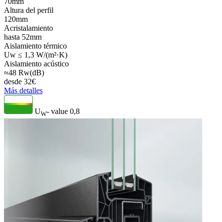
70mm
Altura del perfil
120mm
Acristalamiento
hasta 52mm
Aislamiento térmico
Uw ≤ 1,3 W/(m²·K)
Aislamiento acústico
≈48 Rw(dB)
desde
32
€
Más detalles
U
- value
0,8
W