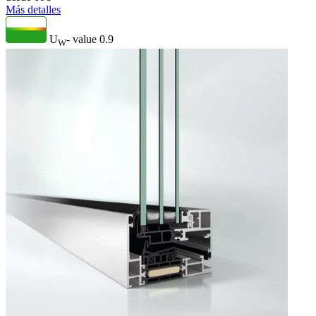
Más detalles
U
- value
0.9
W