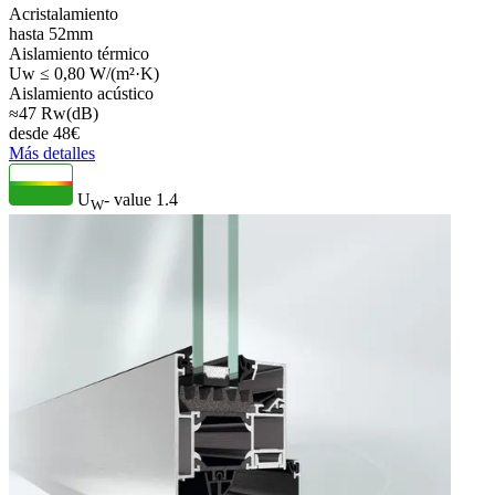
Acristalamiento
hasta 52mm
Aislamiento térmico
Uw ≤ 0,80 W/(m²·K)
Aislamiento acústico
≈47 Rw(dB)
desde
48
€
Más detalles
U
- value
1.4
W