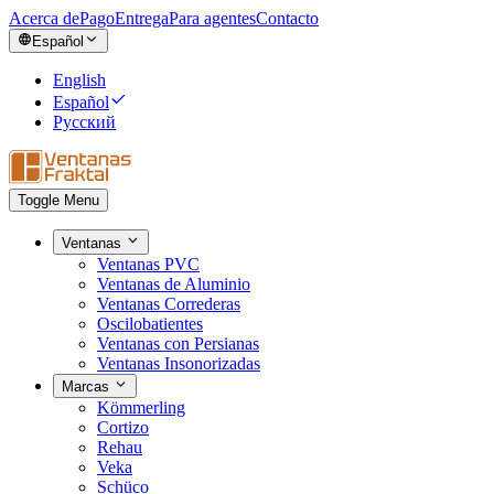
Acerca de
Pago
Entrega
Para agentes
Contacto
Español
English
Español
Русский
Toggle Menu
Ventanas
Ventanas PVC
Ventanas de Aluminio
Ventanas Correderas
Oscilobatientes
Ventanas con Persianas
Ventanas Insonorizadas
Marcas
Kömmerling
Cortizo
Rehau
Veka
Schüco