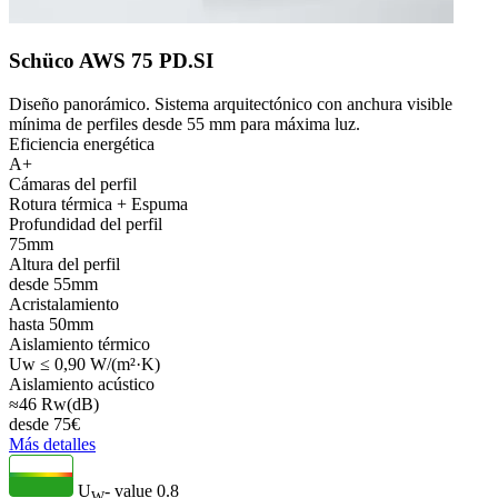
Schüco AWS 75 PD.SI
Diseño panorámico. Sistema arquitectónico con anchura visible
mínima de perfiles desde 55 mm para máxima luz.
Eficiencia energética
A+
Cámaras del perfil
Rotura térmica + Espuma
Profundidad del perfil
75mm
Altura del perfil
desde 55mm
Acristalamiento
hasta 50mm
Aislamiento térmico
Uw ≤ 0,90 W/(m²·K)
Aislamiento acústico
≈46 Rw(dB)
desde
75
€
Más detalles
U
- value
0.8
W