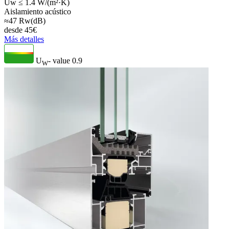
Uw ≤ 1.4 W/(m²·K)
Aislamiento acústico
≈47 Rw(dB)
desde
45
€
Más detalles
U
- value
0.9
W