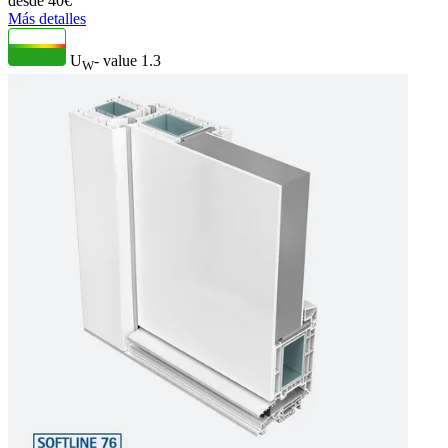
desde
40
€
Más detalles
U
- value
1.3
W