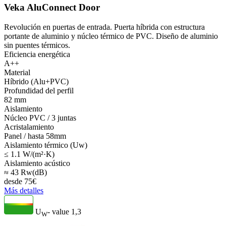
Veka AluConnect Door
Revolución en puertas de entrada. Puerta híbrida con estructura
portante de aluminio y núcleo térmico de PVC. Diseño de aluminio
sin puentes térmicos.
Eficiencia energética
A++
Material
Híbrido (Alu+PVC)
Profundidad del perfil
82 mm
Aislamiento
Núcleo PVC / 3 juntas
Acristalamiento
Panel / hasta 58mm
Aislamiento térmico (Uw)
≤ 1.1 W/(m²·K)
Aislamiento acústico
≈ 43 Rw(dB)
desde
75
€
Más detalles
U
- value
1,3
W