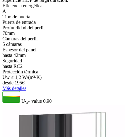
superficie HDF de larga duración.
Eficiencia energética
A
Tipo de puerta
Puerta de entrada
Profundidad del perfil
70mm
Cámaras del perfil
5 cámaras
Espesor del panel
hasta 42mm
Seguridad
hasta RC2
Protección térmica
Uw ≤ 1,2 W/(m²·K)
desde
195
€
Más detalles
U
- value
0,90
W