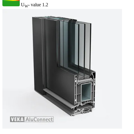
U
- value
1.2
W