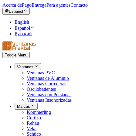
Acerca de
Pago
Entrega
Para agentes
Contacto
Español
English
Español
Русский
Toggle Menu
Ventanas
Ventanas PVC
Ventanas de Aluminio
Ventanas Correderas
Oscilobatientes
Ventanas con Persianas
Ventanas Insonorizadas
Marcas
Kömmerling
Cortizo
Rehau
Veka
Schüco