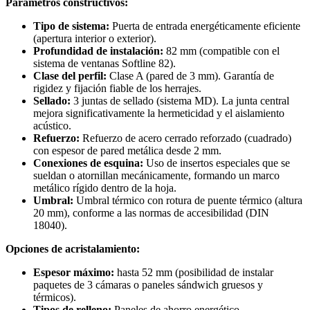
Parámetros constructivos:
Tipo de sistema:
Puerta de entrada energéticamente eficiente
(apertura interior o exterior).
Profundidad de instalación:
82 mm (compatible con el
sistema de ventanas Softline 82).
Clase del perfil:
Clase A (pared de 3 mm). Garantía de
rigidez y fijación fiable de los herrajes.
Sellado:
3 juntas de sellado (sistema MD). La junta central
mejora significativamente la hermeticidad y el aislamiento
acústico.
Refuerzo:
Refuerzo de acero cerrado reforzado (cuadrado)
con espesor de pared metálica desde 2 mm.
Conexiones de esquina:
Uso de insertos especiales que se
sueldan o atornillan mecánicamente, formando un marco
metálico rígido dentro de la hoja.
Umbral:
Umbral térmico con rotura de puente térmico (altura
20 mm), conforme a las normas de accesibilidad (DIN
18040).
Opciones de acristalamiento:
Espesor máximo:
hasta 52 mm (posibilidad de instalar
paquetes de 3 cámaras o paneles sándwich gruesos y
térmicos).
Tipos de relleno:
Paneles de ahorro energético,