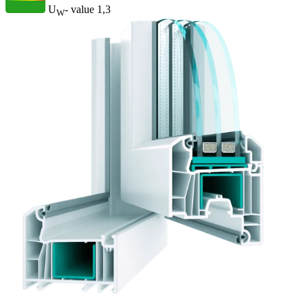
U
- value
1,3
W