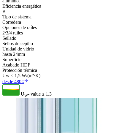
aluminio.
Eficiencia energética
B
Tipo de sistema
Corredera
Opciones de raíles
2/3/4 raíles
Sellado
Sellos de cepillo
Unidad de vidrio
hasta 24mm
Superficie
Acabado HDF
Protección térmica
Uw ≤ 1,5 W/(m²·K)
desde 480€
U
- value
≤ 1.3
W