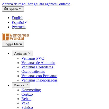
Acerca de
Pago
Entrega
Para agentes
Contacto
Español
English
Español
Русский
Toggle Menu
Ventanas
Ventanas PVC
Ventanas de Aluminio
Ventanas Correderas
Oscilobatientes
Ventanas con Persianas
Ventanas Insonorizadas
Marcas
Kömmerling
Cortizo
Rehau
Veka
Schüco