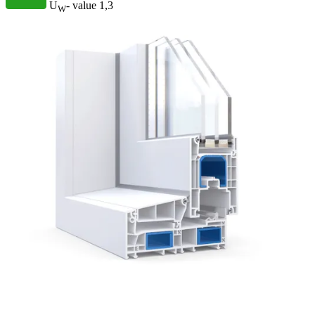
U
- value
1,3
W