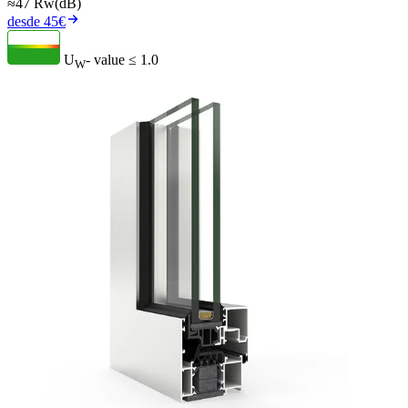
≈47 Rw(dB)
desde 45€
U
- value
≤ 1.0
W