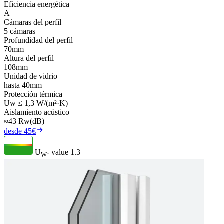
Eficiencia energética
A
Cámaras del perfil
5 cámaras
Profundidad del perfil
70mm
Altura del perfil
108mm
Unidad de vidrio
hasta 40mm
Protección térmica
Uw ≤ 1,3 W/(m²·K)
Aislamiento acústico
≈43 Rw(dB)
desde 45€
U
- value
1.3
W