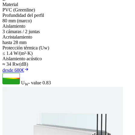
Material
PVC (Greenline)
Profundidad del perfil
80 mm (marco)
Aislamiento
3 cámaras / 2 juntas
Acristalamiento
hasta 28 mm
Protección térmica (Uw)
≤ 1.4 W/(m²·K)
Aislamiento acústico
≈ 34 Rw(dB)
desde 680€
U
- value
0.83
W