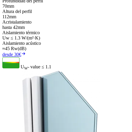
Profundidad del perfil
70mm
Altura del perfil
112mm
Acristalamiento
hasta 42mm
Aislamiento térmico
Uw ≤ 1.3 W/(m²·K)
Aislamiento acústico
≈45 Rw(dB)
desde 30€
U
- value
≤ 1.1
W