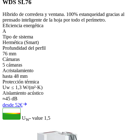
WDS SL76
Híbrido de corredera y ventana. 100% estanqueidad gracias al
prensado inteligente de la hoja por todo el perímetro.
Eficiencia energética
A
Tipo de sistema
Hermética (Smart)
Profundidad del perfil
76 mm
Cámaras
5 cámaras
Acristalamiento
hasta 48 mm
Protección térmica
Uw ≤ 1,3 W/(m²·K)
Aislamiento acústico
≈45 dB
desde 52€
U
- value
1,5
W