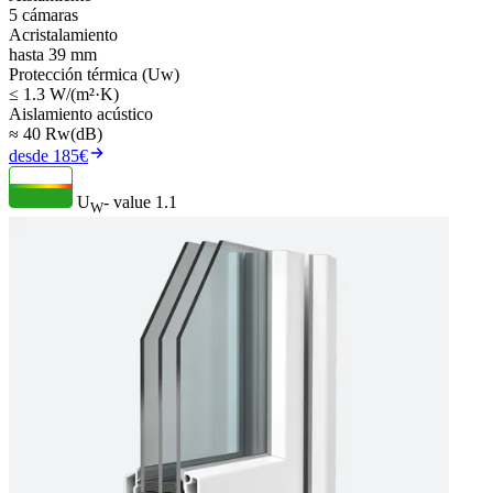
5 cámaras
Acristalamiento
hasta 39 mm
Protección térmica (Uw)
≤ 1.3 W/(m²·K)
Aislamiento acústico
≈ 40 Rw(dB)
desde 185€
U
- value
1.1
W