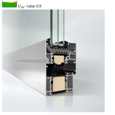
U
- value
0.9
W