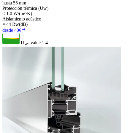
hasta 55 mm
Protección térmica (Uw)
≤ 1.0 W/(m²·K)
Aislamiento acústico
≈ 44 Rw(dB)
desde 40€
U
- value
1.4
W