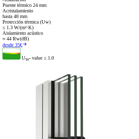
Puente térmico 24 mm
Acristalamiento
hasta 48 mm
Protección térmica (Uw)
≤ 1.3 W/(m²·K)
Aislamiento acústico
≈ 44 Rw(dB)
desde 35€
U
- value
≤ 1.0
W