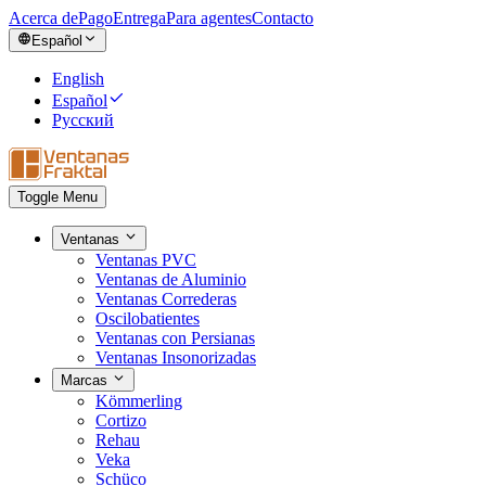
Acerca de
Pago
Entrega
Para agentes
Contacto
Español
English
Español
Русский
Toggle Menu
Ventanas
Ventanas PVC
Ventanas de Aluminio
Ventanas Correderas
Oscilobatientes
Ventanas con Persianas
Ventanas Insonorizadas
Marcas
Kömmerling
Cortizo
Rehau
Veka
Schüco