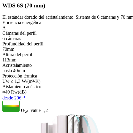
WDS 6S (70 mm)
El estándar dorado del acristalamiento. Sistema de 6 cámaras y 70 mm
Eficiencia energética
A
Cámaras del perfil
6 cámaras
Profundidad del perfil
70mm
Altura del perfil
113mm
Acristalamiento
hasta 40mm
Protección térmica
Uw ≤ 1,3 W/(m²·K)
Aislamiento acústico
≈40 Rw(dB)
desde 29€
U
- value
1,2
W