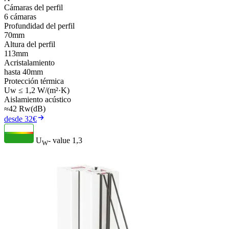
Cámaras del perfil
6 cámaras
Profundidad del perfil
70mm
Altura del perfil
113mm
Acristalamiento
hasta 40mm
Protección térmica
Uw ≤ 1,2 W/(m²·K)
Aislamiento acústico
≈42 Rw(dB)
desde 32€
U
- value
1,3
W