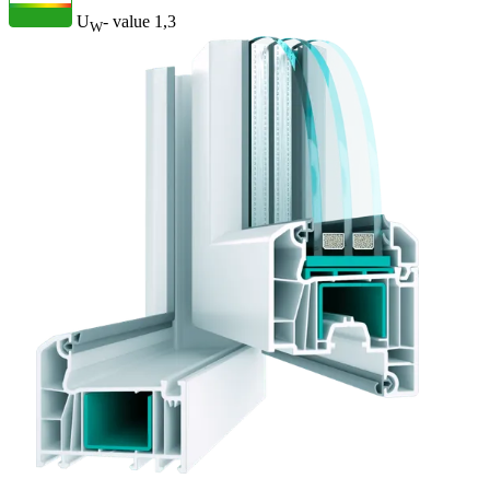
U
- value
1,3
W