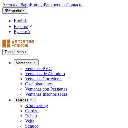
Acerca de
Pago
Entrega
Para agentes
Contacto
Español
English
Español
Русский
Toggle Menu
Ventanas
Ventanas PVC
Ventanas de Aluminio
Ventanas Correderas
Oscilobatientes
Ventanas con Persianas
Ventanas Insonorizadas
Marcas
Kömmerling
Cortizo
Rehau
Veka
Schüco