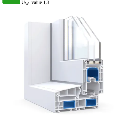
U
- value
1,3
W