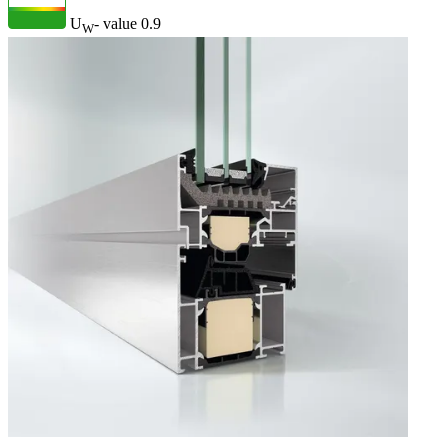
U
- value
0.9
W