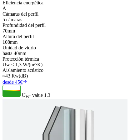
Eficiencia energética
A
Cámaras del perfil
5 cámaras
Profundidad del perfil
70mm
Altura del perfil
108mm
Unidad de vidrio
hasta 40mm
Protección térmica
Uw ≤ 1,3 W/(m²·K)
Aislamiento acústico
≈43 Rw(dB)
desde 45€
U
- value
1.3
W