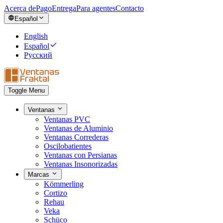
Acerca de
Pago
Entrega
Para agentes
Contacto
Español
English
Español
Русский
Toggle Menu
Ventanas
Ventanas PVC
Ventanas de Aluminio
Ventanas Correderas
Oscilobatientes
Ventanas con Persianas
Ventanas Insonorizadas
Marcas
Kömmerling
Cortizo
Rehau
Veka
Schüco