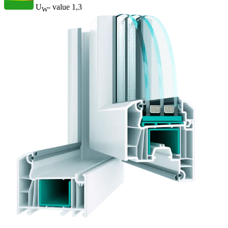
U
- value
1,3
W