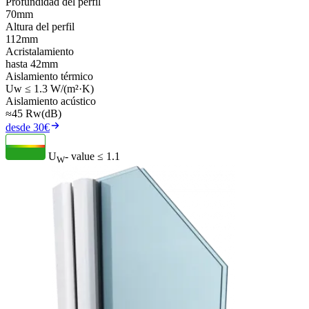
Profundidad del perfil
70mm
Altura del perfil
112mm
Acristalamiento
hasta 42mm
Aislamiento térmico
Uw ≤ 1.3 W/(m²·K)
Aislamiento acústico
≈45 Rw(dB)
desde 30€
U
- value
≤ 1.1
W