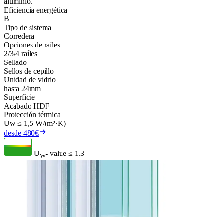
aluminio.
Eficiencia energética
B
Tipo de sistema
Corredera
Opciones de raíles
2/3/4 raíles
Sellado
Sellos de cepillo
Unidad de vidrio
hasta 24mm
Superficie
Acabado HDF
Protección térmica
Uw ≤ 1,5 W/(m²·K)
desde 480€
U
- value
≤ 1.3
W