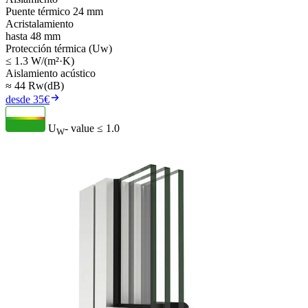
Puente térmico 24 mm
Acristalamiento
hasta 48 mm
Protección térmica (Uw)
≤ 1.3 W/(m²·K)
Aislamiento acústico
≈ 44 Rw(dB)
desde 35€
U
- value
≤ 1.0
W