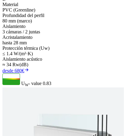
Material
PVC (Greenline)
Profundidad del perfil
80 mm (marco)
Aislamiento
3 cámaras / 2 juntas
Acristalamiento
hasta 28 mm
Protección térmica (Uw)
≤ 1.4 W/(m²·K)
Aislamiento acústico
≈ 34 Rw(dB)
desde 680€
U
- value
0.83
W