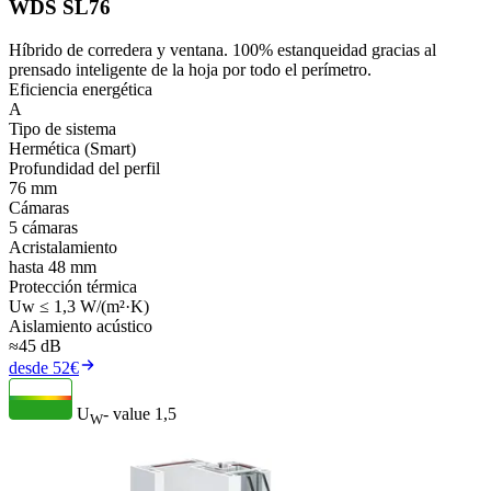
WDS SL76
Híbrido de corredera y ventana. 100% estanqueidad gracias al
prensado inteligente de la hoja por todo el perímetro.
Eficiencia energética
A
Tipo de sistema
Hermética (Smart)
Profundidad del perfil
76 mm
Cámaras
5 cámaras
Acristalamiento
hasta 48 mm
Protección térmica
Uw ≤ 1,3 W/(m²·K)
Aislamiento acústico
≈45 dB
desde 52€
U
- value
1,5
W