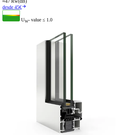
≈47 Rw(dB)
desde 45€
U
- value
≤ 1.0
W