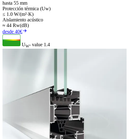
hasta 55 mm
Protección térmica (Uw)
≤ 1.0 W/(m²·K)
Aislamiento acústico
≈ 44 Rw(dB)
desde 40€
U
- value
1.4
W