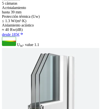
5 cámaras
Acristalamiento
hasta 39 mm
Protección térmica (Uw)
≤ 1.3 W/(m²·K)
Aislamiento acústico
≈ 40 Rw(dB)
desde 185€
U
- value
1.1
W