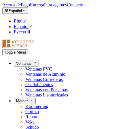
Acerca de
Pago
Entrega
Para agentes
Contacto
Español
English
Español
Русский
Toggle Menu
Ventanas
Ventanas PVC
Ventanas de Aluminio
Ventanas Correderas
Oscilobatientes
Ventanas con Persianas
Ventanas Insonorizadas
Marcas
Kömmerling
Cortizo
Rehau
Veka
Schüco