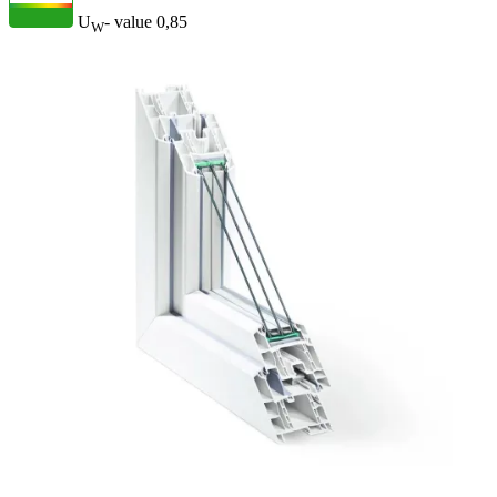
U
- value
0,85
W