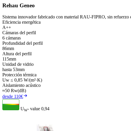
Rehau Geneo
Sistema innovador fabricado con material RAU-FIPRO, sin refuerzo d
Eficiencia energética
A++
Cámaras del perfil
6 cámaras
Profundidad del perfil
86mm
Altura del perfil
115mm
Unidad de vidrio
hasta 53mm
Protección térmica
Uw ≤ 0,85 W/(m²·K)
Aislamiento acústico
≈50 Rw(dB)
desde 110€
U
- value
0,94
W