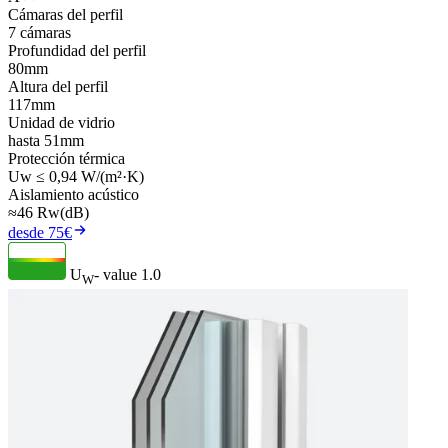
Cámaras del perfil
7 cámaras
Profundidad del perfil
80mm
Altura del perfil
117mm
Unidad de vidrio
hasta 51mm
Protección térmica
Uw ≤ 0,94 W/(m²·K)
Aislamiento acústico
≈46 Rw(dB)
desde 75€
U
- value
1.0
W