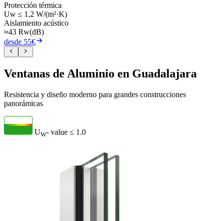
Protección térmica
Uw ≤ 1,2 W/(m²·K)
Aislamiento acústico
≈43 Rw(dB)
desde 55€
Ventanas de Aluminio en Guadalajara
Resistencia y diseño moderno para grandes construcciones
panorámicas
U
- value
≤ 1.0
W