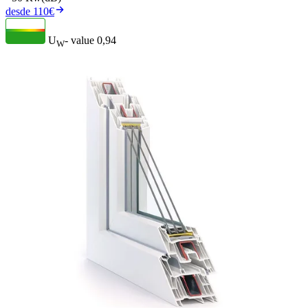
desde 110€
U
- value
0,94
W