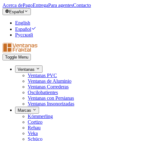
Acerca de
Pago
Entrega
Para agentes
Contacto
Español
English
Español
Русский
Toggle Menu
Ventanas
Ventanas PVC
Ventanas de Aluminio
Ventanas Correderas
Oscilobatientes
Ventanas con Persianas
Ventanas Insonorizadas
Marcas
Kömmerling
Cortizo
Rehau
Veka
Schüco