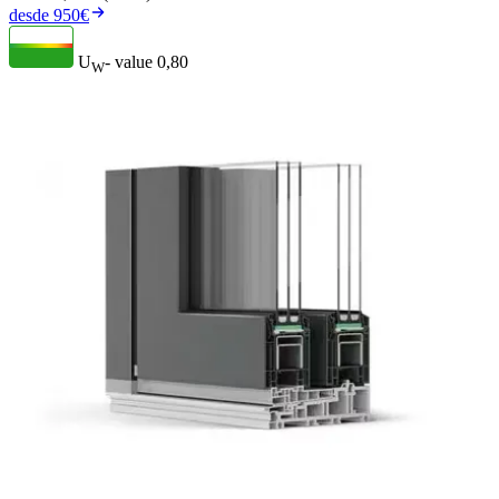
desde 950€
U
- value
0,80
W