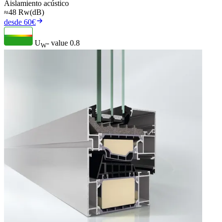
Aislamiento acústico
≈48 Rw(dB)
desde 60€
U
- value
0.8
W