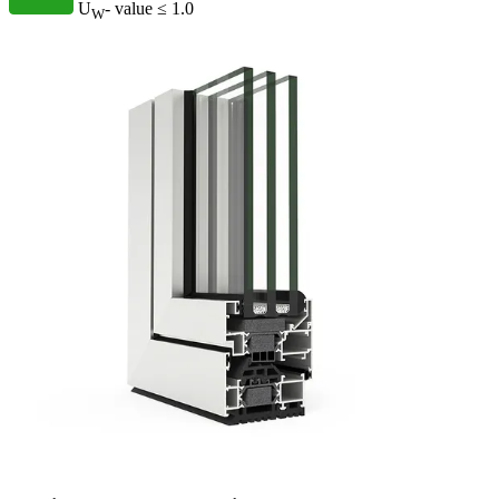
U
- value
≤ 1.0
W