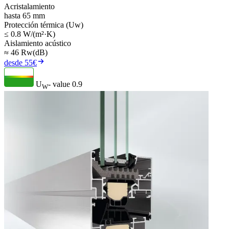
Acristalamiento
hasta 65 mm
Protección térmica (Uw)
≤ 0.8 W/(m²·K)
Aislamiento acústico
≈ 46 Rw(dB)
desde 55€
U
- value
0.9
W