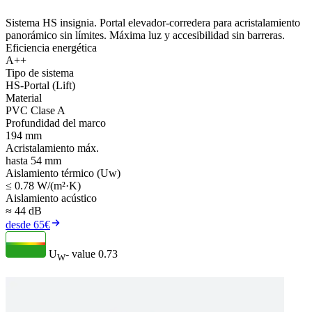
Sistema HS insignia. Portal elevador-corredera para acristalamiento
panorámico sin límites. Máxima luz y accesibilidad sin barreras.
Eficiencia energética
A++
Tipo de sistema
HS-Portal (Lift)
Material
PVC Clase A
Profundidad del marco
194 mm
Acristalamiento máx.
hasta 54 mm
Aislamiento térmico (Uw)
≤ 0.78 W/(m²·K)
Aislamiento acústico
≈ 44 dB
desde 65€
U
- value
0.73
W