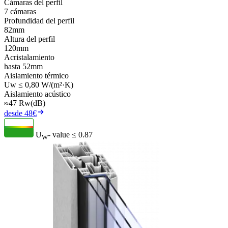
Cámaras del perfil
7 cámaras
Profundidad del perfil
82mm
Altura del perfil
120mm
Acristalamiento
hasta 52mm
Aislamiento térmico
Uw ≤ 0,80 W/(m²·K)
Aislamiento acústico
≈47 Rw(dB)
desde 48€
U
- value
≤ 0.87
W