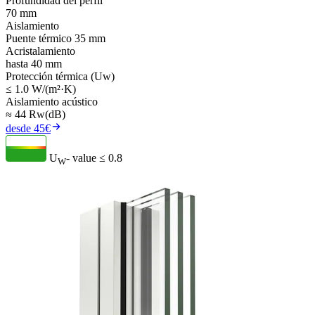
Profundidad del perfil
70 mm
Aislamiento
Puente térmico 35 mm
Acristalamiento
hasta 40 mm
Protección térmica (Uw)
≤ 1.0 W/(m²·K)
Aislamiento acústico
≈ 44 Rw(dB)
desde 45€
U
- value
≤ 0.8
W