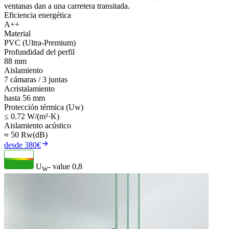
ventanas dan a una carretera transitada.
Eficiencia energética
A++
Material
PVC (Ultra-Premium)
Profundidad del perfil
88 mm
Aislamiento
7 cámaras / 3 juntas
Acristalamiento
hasta 56 mm
Protección térmica (Uw)
≤ 0.72 W/(m²·K)
Aislamiento acústico
≈ 50 Rw(dB)
desde 380€
U
- value
0,8
W