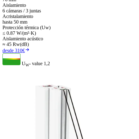
Aislamiento
6 cámaras / 3 juntas
Acristalamiento
hasta 50 mm
Protección térmica (Uw)
≤ 0.87 W/(m²·K)
Aislamiento acústico
≈ 45 Rw(dB)
desde 310€
U
- value
1,2
W