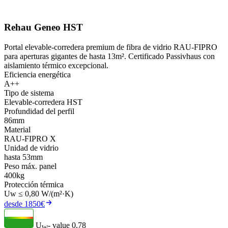
Rehau Geneo HST
Portal elevable-corredera premium de fibra de vidrio RAU-FIPRO
para aperturas gigantes de hasta 13m². Certificado Passivhaus con
aislamiento térmico excepcional.
Eficiencia energética
A++
Tipo de sistema
Elevable-corredera HST
Profundidad del perfil
86mm
Material
RAU-FIPRO X
Unidad de vidrio
hasta 53mm
Peso máx. panel
400kg
Protección térmica
Uw ≤ 0,80 W/(m²·K)
desde 1850€
U
- value
0.78
W