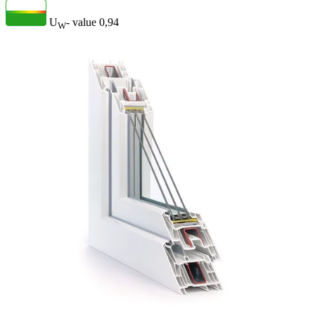
U
- value
0,94
W