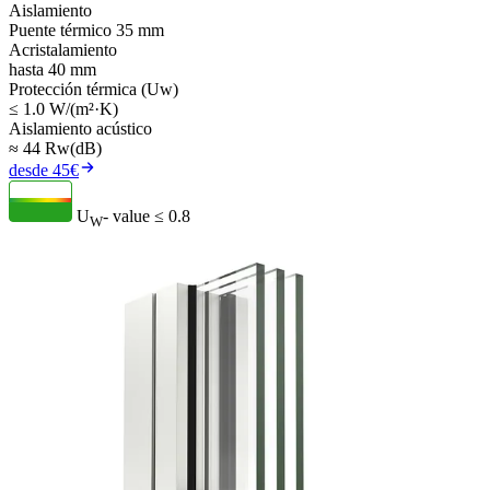
Aislamiento
Puente térmico 35 mm
Acristalamiento
hasta 40 mm
Protección térmica (Uw)
≤ 1.0 W/(m²·K)
Aislamiento acústico
≈ 44 Rw(dB)
desde 45€
U
- value
≤ 0.8
W