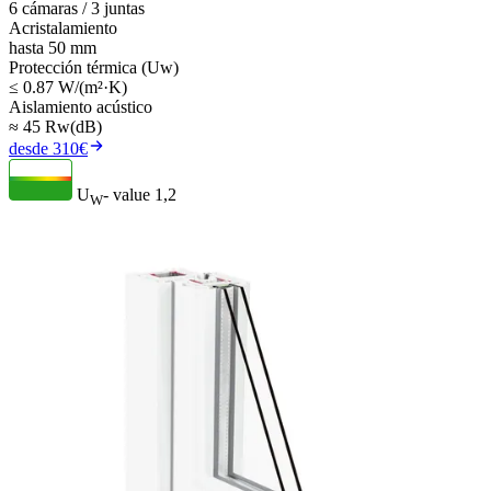
6 cámaras / 3 juntas
Acristalamiento
hasta 50 mm
Protección térmica (Uw)
≤ 0.87 W/(m²·K)
Aislamiento acústico
≈ 45 Rw(dB)
desde 310€
U
- value
1,2
W