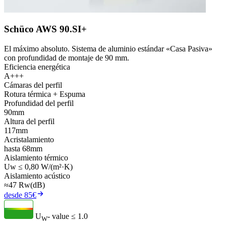
Schüco AWS 90.SI+
El máximo absoluto. Sistema de aluminio estándar «Casa Pasiva»
con profundidad de montaje de 90 mm.
Eficiencia energética
A+++
Cámaras del perfil
Rotura térmica + Espuma
Profundidad del perfil
90mm
Altura del perfil
117mm
Acristalamiento
hasta 68mm
Aislamiento térmico
Uw ≤ 0,80 W/(m²·K)
Aislamiento acústico
≈47 Rw(dB)
desde 85€
U
- value
≤ 1.0
W