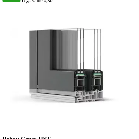
U
- value
0,80
W
Rehau Geneo HST