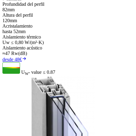
Profundidad del perfil
82mm
Altura del perfil
120mm
Acristalamiento
hasta 52mm
Aislamiento térmico
Uw ≤ 0,80 W/(m²·K)
Aislamiento acústico
≈47 Rw(dB)
desde 48€
U
- value
≤ 0.87
W