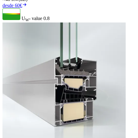
desde 60€
U
- value
0.8
W