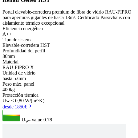
Portal elevable-corredera premium de fibra de vidrio RAU-FIPRO
para aperturas gigantes de hasta 13m². Certificado Passivhaus con
aislamiento térmico excepcional.
Eficiencia energética
A++
Tipo de sistema
Elevable-corredera HST
Profundidad del perfil
86mm
Material
RAU-FIPRO X
Unidad de vidrio
hasta 53mm
Peso máx. panel
400kg
Protección térmica
Uw ≤ 0,80 W/(m²·K)
desde 1850€
U
- value
0.78
W