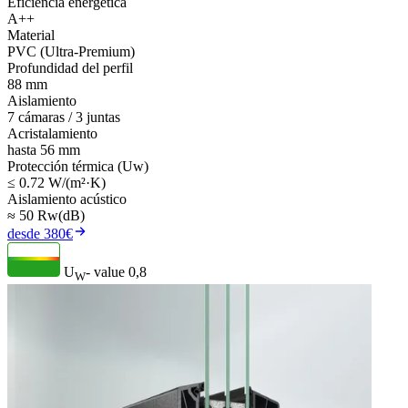
Eficiencia energética
A++
Material
PVC (Ultra-Premium)
Profundidad del perfil
88 mm
Aislamiento
7 cámaras / 3 juntas
Acristalamiento
hasta 56 mm
Protección térmica (Uw)
≤ 0.72 W/(m²·K)
Aislamiento acústico
≈ 50 Rw(dB)
desde 380€
U
- value
0,8
W