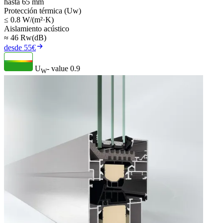
hasta 65 mm
Protección térmica (Uw)
≤ 0.8 W/(m²·K)
Aislamiento acústico
≈ 46 Rw(dB)
desde 55€
U
- value
0.9
W