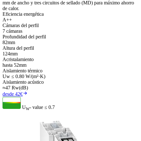
mm de ancho y tres circuitos de sellado (MD) para máximo ahorro
de calor.
Eficiencia energética
A++
Cámaras del perfil
7 cámaras
Profundidad del perfil
82mm
Altura del perfil
124mm
Acristalamiento
hasta 52mm
Aislamiento térmico
Uw ≤ 0.80 W/(m²·K)
Aislamiento acústico
≈47 Rw(dB)
desde 42€
U
- value
≤ 0.7
W