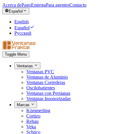
Acerca de
Pago
Entrega
Para agentes
Contacto
Español
English
Español
Русский
Toggle Menu
Ventanas
Ventanas PVC
Ventanas de Aluminio
Ventanas Correderas
Oscilobatientes
Ventanas con Persianas
Ventanas Insonorizadas
Marcas
Kömmerling
Cortizo
Rehau
Veka
Schüco