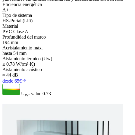
Eficiencia energética
A++
Tipo de sistema
HS-Portal (Lift)
Material
PVC Clase A
Profundidad del marco
194 mm
Acristalamiento máx.
hasta 54 mm
Aislamiento térmico (Uw)
≤ 0.78 W/(m²·K)
Aislamiento acústico
≈ 44 dB
desde 65€
U
- value
0.73
W