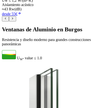
Uw ≤ 1,2 W/(m²·K)
Aislamiento acústico
≈43 Rw(dB)
desde 55€
Ventanas de Aluminio en Burgos
Resistencia y diseño moderno para grandes construcciones
panorámicas
U
- value
≤ 1.0
W