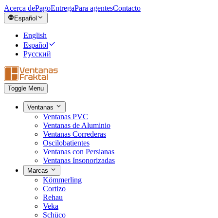
Acerca de
Pago
Entrega
Para agentes
Contacto
Español
English
Español
Русский
Toggle Menu
Ventanas
Ventanas PVC
Ventanas de Aluminio
Ventanas Correderas
Oscilobatientes
Ventanas con Persianas
Ventanas Insonorizadas
Marcas
Kömmerling
Cortizo
Rehau
Veka
Schüco