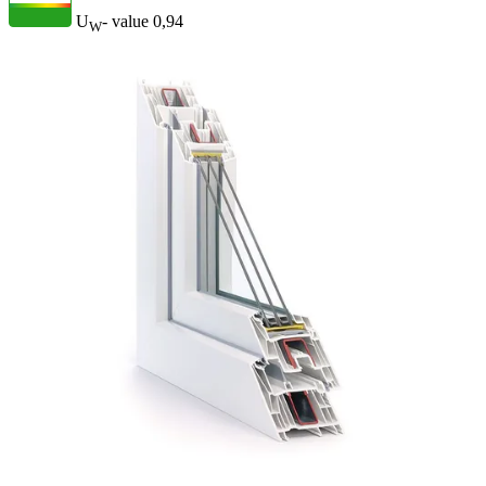
U
- value
0,94
W