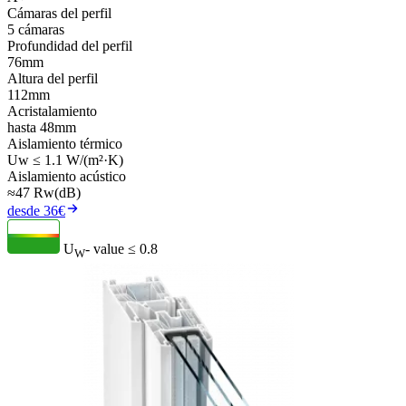
Cámaras del perfil
5 cámaras
Profundidad del perfil
76mm
Altura del perfil
112mm
Acristalamiento
hasta 48mm
Aislamiento térmico
Uw ≤ 1.1 W/(m²·K)
Aislamiento acústico
≈47 Rw(dB)
desde 36€
U
- value
≤ 0.8
W