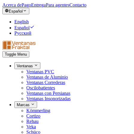
Acerca de
Pago
Entrega
Para agentes
Contacto
Español
English
Español
Русский
Toggle Menu
Ventanas
Ventanas PVC
Ventanas de Aluminio
Ventanas Correderas
Oscilobatientes
Ventanas con Persianas
Ventanas Insonorizadas
Marcas
Kömmerling
Cortizo
Rehau
Veka
Schüco