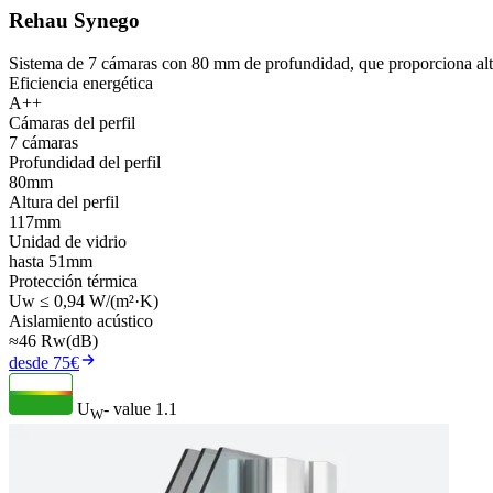
Rehau Synego
Sistema de 7 cámaras con 80 mm de profundidad, que proporciona alt
Eficiencia energética
A++
Cámaras del perfil
7 cámaras
Profundidad del perfil
80mm
Altura del perfil
117mm
Unidad de vidrio
hasta 51mm
Protección térmica
Uw ≤ 0,94 W/(m²·K)
Aislamiento acústico
≈46 Rw(dB)
desde 75€
U
- value
1.1
W