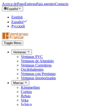
Acerca de
Pago
Entrega
Para agentes
Contacto
Español
English
Español
Русский
Toggle Menu
Ventanas
Ventanas PVC
Ventanas de Aluminio
Ventanas Correderas
Oscilobatientes
Ventanas con Persianas
Ventanas Insonorizadas
Marcas
Kömmerling
Cortizo
Rehau
Veka
Schüco