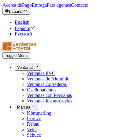
Acerca de
Pago
Entrega
Para agentes
Contacto
Español
English
Español
Русский
Toggle Menu
Ventanas
Ventanas PVC
Ventanas de Aluminio
Ventanas Correderas
Oscilobatientes
Ventanas con Persianas
Ventanas Insonorizadas
Marcas
Kömmerling
Cortizo
Rehau
Veka
Schüco