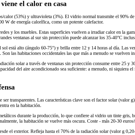
viene el calor en casa
s/calor (53%) y ultravioleta (3%). El vidrio normal transmite el 90% de l
00 W de energía calorífica, como un potente calefactor.
aredes y los muebles. Estas superficies vuelven a irradiar calor en la gam
randes ventanas al sur sin protección puede alcanzar los 35-40°C inclu
sol está alto (ángulo 60-75°) y brilla entre 12 y 14 horas al día. Las ve
as. Son las habitaciones occidentales las que más a menudo se vuelven i
iación solar a través de ventanas sin protección consume entre 25 y 30
pacidad del aire acondicionado sea suficiente: a menudo, ni siquiera el
fensa
 ser transparentes. Las características clave son el factor solar (valor g)
entra en la habitación.
álicos durante la producción, lo que confiere al vidrio un tinte gris, b
ionalmente, la habitación se vuelve más oscura. Coste - más 20-30 euros/
e el exterior. Refleja hasta el 70% de la radiación solar (valor g 0,20