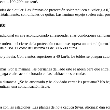
Precio - 100-200 euros/m².
as de alquiler. Las láminas de protección solar reducen el valor g a 0,
talamiento, son difíciles de quitar. Las láminas espejo suelen estar pr
nte
dicional en aire acondicionado al responder a las condiciones cambian
 y ordenan el cierre de la protección cuando se supera un umbral (nor
da el sol. El coste del sistema es de 300-500 euros.
 y lluvia. Con vientos superiores a 40 km/h, los toldos se pliegan auto
s. Por la mañana, las persianas del lado este se abren para que entre la l
apaga el aire acondicionado en las habitaciones cerradas.
 a distancia. ¿Se ha ausentado y ha olvidado cerrar las persianas? No h
antizan una comunicación fiable.
 con las estaciones. Las plantas de hoja caduca (uvas, glicinas) dan so