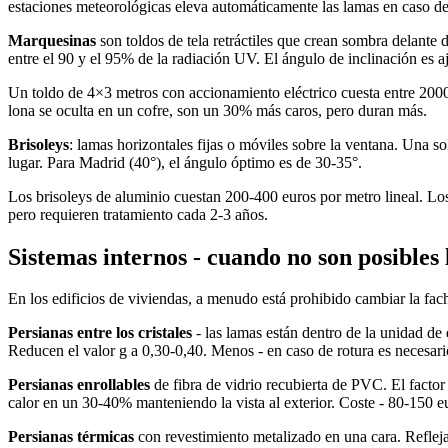
estaciones meteorológicas eleva automáticamente las lamas en caso de 
Marquesinas
son toldos de tela retráctiles que crean sombra delante d
entre el 90 y el 95% de la radiación UV. El ángulo de inclinación es aj
Un toldo de 4×3 metros con accionamiento eléctrico cuesta entre 2000 y
lona se oculta en un cofre, son un 30% más caros, pero duran más.
Brisoleys
: lamas horizontales fijas o móviles sobre la ventana. Una so
lugar. Para Madrid (40°), el ángulo óptimo es de 30-35°.
Los brisoleys de aluminio cuestan 200-400 euros por metro lineal. Los
pero requieren tratamiento cada 2-3 años.
Sistemas internos - cuando no son posibles 
En los edificios de viviendas, a menudo está prohibido cambiar la fach
Persianas entre los cristales
- las lamas están dentro de la unidad de 
Reducen el valor g a 0,30-0,40. Menos - en caso de rotura es necesari
Persianas enrollables
de fibra de vidrio recubierta de PVC. El facto
calor en un 30-40% manteniendo la vista al exterior. Coste - 80-150 e
Persianas térmicas
con revestimiento metalizado en una cara. Refleja