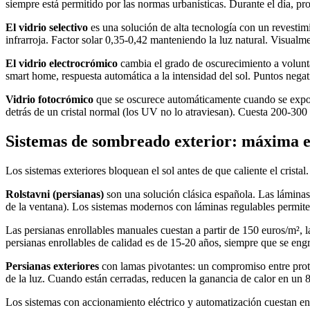
siempre está permitido por las normas urbanísticas. Durante el día, pro
El vidrio selectivo
es una solución de alta tecnología con un revestimi
infrarroja. Factor solar 0,35-0,42 manteniendo la luz natural. Visualme
El vidrio electrocrómico
cambia el grado de oscurecimiento a volunta
smart home, respuesta automática a la intensidad del sol. Puntos nega
Vidrio fotocrómico
que se oscurece automáticamente cuando se expone
detrás de un cristal normal (los UV no lo atraviesan). Cuesta 200-30
Sistemas de sombreado exterior: máxima e
Los sistemas exteriores bloquean el sol antes de que caliente el cristal
Rolstavni (persianas)
son una solución clásica española. Las láminas
de la ventana). Los sistemas modernos con láminas regulables permiten
Las persianas enrollables manuales cuestan a partir de 150 euros/m², l
persianas enrollables de calidad es de 15-20 años, siempre que se en
Persianas exteriores
con lamas pivotantes: un compromiso entre prot
de la luz. Cuando están cerradas, reducen la ganancia de calor en un
Los sistemas con accionamiento eléctrico y automatización cuestan ent