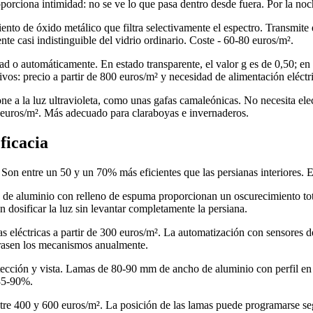
porciona intimidad: no se ve lo que pasa dentro desde fuera. Por la noch
ento de óxido metálico que filtra selectivamente el espectro. Transmite 
nte casi indistinguible del vidrio ordinario. Coste - 60-80 euros/m².
d o automáticamente. En estado transparente, el valor g es de 0,50; en
tivos: precio a partir de 800 euros/m² y necesidad de alimentación elé
 a la luz ultravioleta, como unas gafas camaleónicas. No necesita elec
0 euros/m². Más adecuado para claraboyas e invernaderos.
ficacia
. Son entre un 50 y un 70% más eficientes que las persianas interiores. El
 de aluminio con relleno de espuma proporcionan un oscurecimiento tot
 dosificar la luz sin levantar completamente la persiana.
as eléctricas a partir de 300 euros/m². La automatización con sensores d
grasen los mecanismos anualmente.
ección y vista. Lamas de 80-90 mm de ancho de aluminio con perfil en 
 85-90%.
re 400 y 600 euros/m². La posición de las lamas puede programarse segú