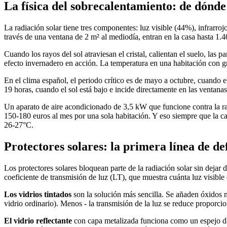
La física del sobrecalentamiento: de dónde 
La radiación solar tiene tres componentes: luz visible (44%), infrarrojo
través de una ventana de 2 m² al mediodía, entran en la casa hasta 1.4
Cuando los rayos del sol atraviesan el cristal, calientan el suelo, las p
efecto invernadero en acción. La temperatura en una habitación con g
En el clima español, el periodo crítico es de mayo a octubre, cuando el 
19 horas, cuando el sol está bajo e incide directamente en las ventan
Un aparato de aire acondicionado de 3,5 kW que funcione contra la rad
150-180 euros al mes por una sola habitación. Y eso siempre que la ca
26-27°C.
Protectores solares: la primera línea de de
Los protectores solares bloquean parte de la radiación solar sin dejar de
coeficiente de transmisión de luz (LT), que muestra cuánta luz visible 
Los vidrios tintados
son la solución más sencilla. Se añaden óxidos met
vidrio ordinario). Menos - la transmisión de la luz se reduce proporc
El vidrio reflectante
con capa metalizada funciona como un espejo desd