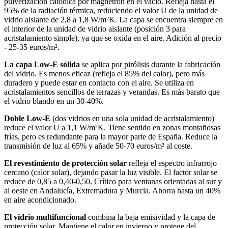
pulverización catódica por magnetrón en el vacío. Refleja hasta el
95% de la radiación térmica, reduciendo el valor U de la unidad de
vidrio aislante de 2,8 a 1,8 W/m²K. La capa se encuentra siempre en
el interior de la unidad de vidrio aislante (posición 3 para
acristalamiento simple), ya que se oxida en el aire. Adición al precio
- 25-35 euros/m².
La capa Low-E sólida
se aplica por pirólisis durante la fabricación
del vidrio. Es menos eficaz (refleja el 85% del calor), pero más
duradero y puede estar en contacto con el aire. Se utiliza en
acristalamientos sencillos de terrazas y verandas. Es más barato que
el vidrio blando en un 30-40%.
Doble Low-E
(dos vidrios en una sola unidad de acristalamiento)
reduce el valor U a 1,1 W/m²K. Tiene sentido en zonas montañosas
frías, pero es redundante para la mayor parte de España. Reduce la
transmisión de luz al 65% y añade 50-70 euros/m² al coste.
El revestimiento de protección solar
refleja el espectro infrarrojo
cercano (calor solar), dejando pasar la luz visible. El factor solar se
reduce de 0,85 a 0,40-0,50. Crítico para ventanas orientadas al sur y
al oeste en Andalucía, Extremadura y Murcia. Ahorra hasta un 40%
en aire acondicionado.
El vidrio multifuncional
combina la baja emisividad y la capa de
protección solar. Mantiene el calor en invierno y protege del