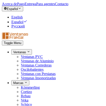
Acerca de
Pago
Entrega
Para agentes
Contacto
Español
English
Español
Русский
Toggle Menu
Ventanas
Ventanas PVC
Ventanas de Aluminio
Ventanas Correderas
Oscilobatientes
Ventanas con Persianas
Ventanas Insonorizadas
Marcas
Kömmerling
Cortizo
Rehau
Veka
Schüco