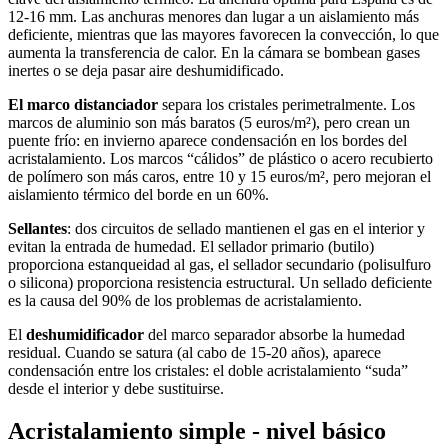
12-16 mm. Las anchuras menores dan lugar a un aislamiento más
deficiente, mientras que las mayores favorecen la convección, lo que
aumenta la transferencia de calor. En la cámara se bombean gases
inertes o se deja pasar aire deshumidificado.
El marco distanciador
separa los cristales perimetralmente. Los
marcos de aluminio son más baratos (5 euros/m²), pero crean un
puente frío: en invierno aparece condensación en los bordes del
acristalamiento. Los marcos “cálidos” de plástico o acero recubierto
de polímero son más caros, entre 10 y 15 euros/m², pero mejoran el
aislamiento térmico del borde en un 60%.
Sellantes
: dos circuitos de sellado mantienen el gas en el interior y
evitan la entrada de humedad. El sellador primario (butilo)
proporciona estanqueidad al gas, el sellador secundario (polisulfuro
o silicona) proporciona resistencia estructural. Un sellado deficiente
es la causa del 90% de los problemas de acristalamiento.
El
deshumidificador
del marco separador absorbe la humedad
residual. Cuando se satura (al cabo de 15-20 años), aparece
condensación entre los cristales: el doble acristalamiento “suda”
desde el interior y debe sustituirse.
Acristalamiento simple - nivel básico