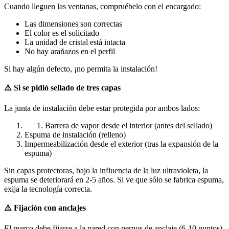
Cuando lleguen las ventanas, compruébelo con el encargado:
Las dimensiones son correctas
El color es el solicitado
La unidad de cristal está intacta
No hay arañazos en el perfil
Si hay algún defecto, ¡no permita la instalación!
⚠️ Si se pidió sellado de tres capas
La junta de instalación debe estar protegida por ambos lados:
Barrera de vapor desde el interior (antes del sellado)
Espuma de instalación (relleno)
Impermeabilización desde el exterior (tras la expansión de la
espuma)
Sin capas protectoras, bajo la influencia de la luz ultravioleta, la
espuma se deteriorará en 2-5 años. Si ve que sólo se fabrica espuma,
exija la tecnología correcta.
⚠️ Fijación con anclajes
El marco debe fijarse a la pared con pernos de anclaje (6-10 puntos),