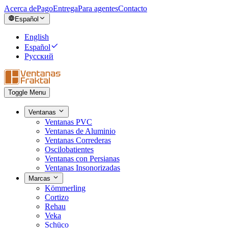
Acerca de
Pago
Entrega
Para agentes
Contacto
Español
English
Español
Русский
Toggle Menu
Ventanas
Ventanas PVC
Ventanas de Aluminio
Ventanas Correderas
Oscilobatientes
Ventanas con Persianas
Ventanas Insonorizadas
Marcas
Kömmerling
Cortizo
Rehau
Veka
Schüco