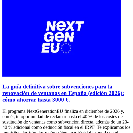
La guía definitiva sobre subvenciones para la
renovación de ventanas en España (edición 2026):
cómo ahorrar hasta 3000 €.
El programa NextGenerationEU finaliza en diciembre de 2026 y,
con él, tu oportunidad de reclamar hasta el 40 % de los costes de
sustitución de ventanas como subvención directa, además de un 20-
40 % adicional como deducción fiscal en el IRPF. Te explicamos los
requisitos, los trámites y cómo Ventanas Fraktal te ayuda en el