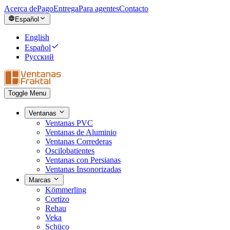
Acerca de
Pago
Entrega
Para agentes
Contacto
Español
English
Español
Русский
Toggle Menu
Ventanas
Ventanas PVC
Ventanas de Aluminio
Ventanas Correderas
Oscilobatientes
Ventanas con Persianas
Ventanas Insonorizadas
Marcas
Kömmerling
Cortizo
Rehau
Veka
Schüco