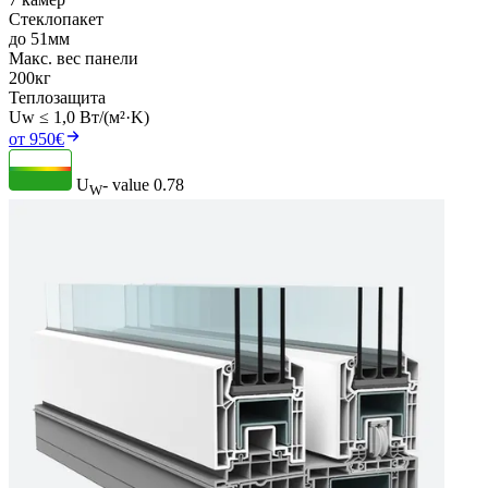
Стеклопакет
до 51мм
Макс. вес панели
200кг
Теплозащита
Uw ≤ 1,0 Вт/(м²·K)
от 950€
U
- value
0.78
W