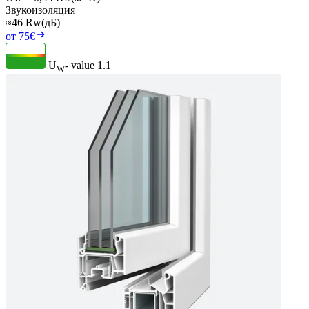
Звукоизоляция
≈46 Rw(дБ)
от 75€
U
- value
1.1
W