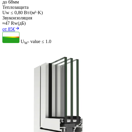
до 68мм
Теплозащита
Uw ≤ 0,80 Вт/(м²·K)
Звукоизоляция
≈47 Rw(дБ)
от 85€
U
- value
≤ 1.0
W