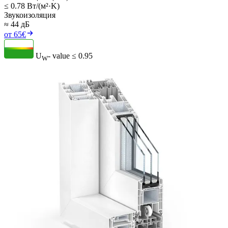
≤ 0.78 Вт/(м²·K)
Звукоизоляция
≈ 44 дБ
от 65€
U
- value
≤ 0.95
W