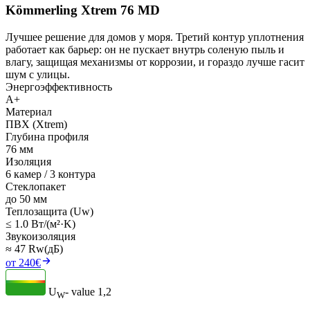
Kömmerling Xtrem 76 MD
Лучшее решение для домов у моря. Третий контур уплотнения
работает как барьер: он не пускает внутрь соленую пыль и
влагу, защищая механизмы от коррозии, и гораздо лучше гасит
шум с улицы.
Энергоэффективность
A+
Материал
ПВХ (Xtrem)
Глубина профиля
76 мм
Изоляция
6 камер / 3 контура
Стеклопакет
до 50 мм
Теплозащита (Uw)
≤ 1.0 Вт/(м²·K)
Звукоизоляция
≈ 47 Rw(дБ)
от 240€
U
- value
1,2
W