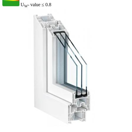
U
- value
≤ 0.8
W