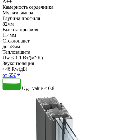
A++
Камерность сердечника
Мультикамера
Глубина профиля
82мм
Высота профиля
114мм
Стеклопакет
до 58мм
Теплозащита
Uw ≤ 1.1 Вт/(м²·K)
Звукоизоляция
≈46 Rw(дБ)
от 65€
U
- value
≤ 0.8
W