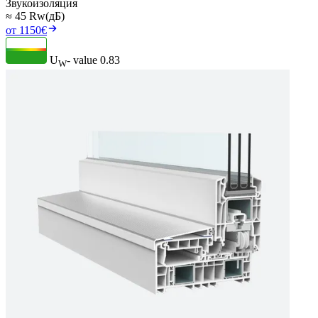
Звукоизоляция
≈ 45 Rw(дБ)
от 1150€
U
- value
0.83
W