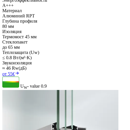
Энергоэффективность
A+++
Материал
Алюминий RPT
Глубина профиля
80 мм
Изоляция
Термомост 45 мм
Стеклопакет
до 65 мм
Теплозащита (Uw)
≤ 0.8 Вт/(м²·K)
Звукоизоляция
≈ 46 Rw(дБ)
от 55€
U
- value
0.9
W