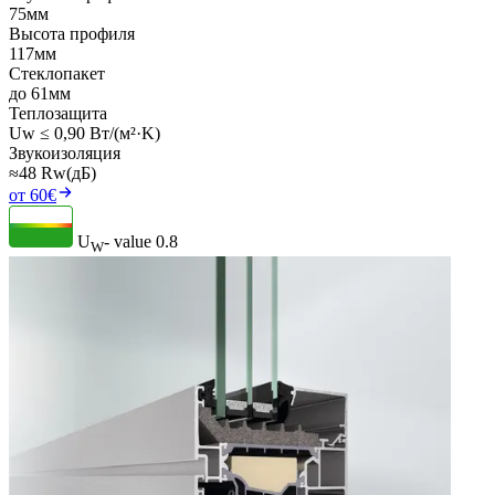
75мм
Высота профиля
117мм
Стеклопакет
до 61мм
Теплозащита
Uw ≤ 0,90 Вт/(м²·K)
Звукоизоляция
≈48 Rw(дБ)
от 60€
U
- value
0.8
W