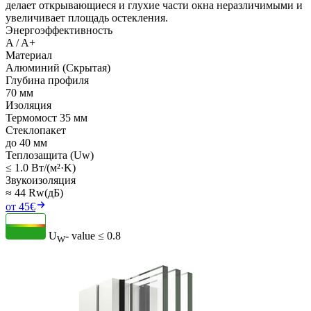
делает открывающиеся и глухие части окна неразличимыми и
увеличивает площадь остекления.
Энергоэффективность
A / A+
Материал
Алюминий (Скрытая)
Глубина профиля
70 мм
Изоляция
Термомост 35 мм
Стеклопакет
до 40 мм
Теплозащита (Uw)
≤ 1.0 Вт/(м²·K)
Звукоизоляция
≈ 44 Rw(дБ)
от 45€
U
- value
≤ 0.8
W