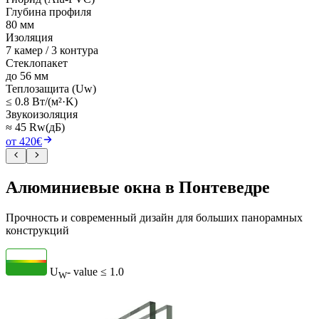
Глубина профиля
80 мм
Изоляция
7 камер / 3 контура
Стеклопакет
до 56 мм
Теплозащита (Uw)
≤ 0.8 Вт/(м²·K)
Звукоизоляция
≈ 45 Rw(дБ)
от 420€
Алюминиевые окна в Понтеведре
Прочность и современный дизайн для больших панорамных
конструкций
U
- value
≤ 1.0
W