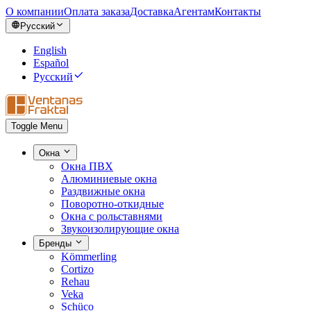
О компании
Оплата заказа
Доставка
Агентам
Контакты
Русский
English
Español
Русский
Toggle Menu
Окна
Окна ПВХ
Алюминиевые окна
Раздвижные окна
Поворотно-откидные
Окна с рольставнями
Звукоизолирующие окна
Бренды
Kömmerling
Cortizo
Rehau
Veka
Schüco