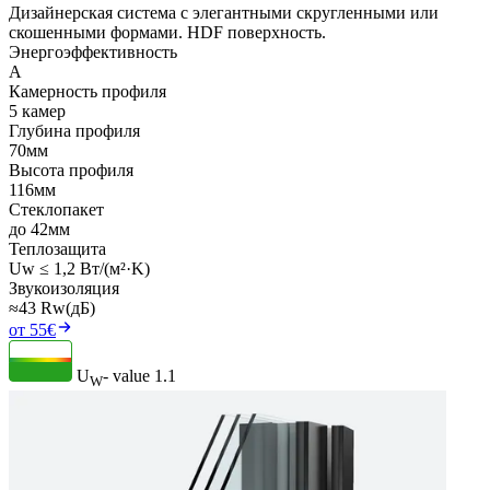
Дизайнерская система с элегантными скругленными или
скошенными формами. HDF поверхность.
Энергоэффективность
A
Камерность профиля
5 камер
Глубина профиля
70мм
Высота профиля
116мм
Стеклопакет
до 42мм
Теплозащита
Uw ≤ 1,2 Вт/(м²·K)
Звукоизоляция
≈43 Rw(дБ)
от 55€
U
- value
1.1
W