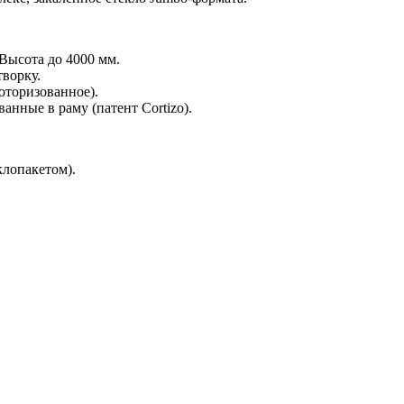
Высота до 4000 мм.
творку.
моторизованное).
нные в раму (патент Cortizo).
клопакетом).