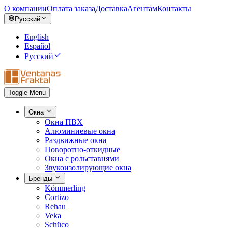
О компании
Оплата заказа
Доставка
Агентам
Контакты
Русский
English
Español
Русский
Toggle Menu
Окна
Окна ПВХ
Алюминиевые окна
Раздвижные окна
Поворотно-откидные
Окна с рольставнями
Звукоизолирующие окна
Бренды
Kömmerling
Cortizo
Rehau
Veka
Schüco