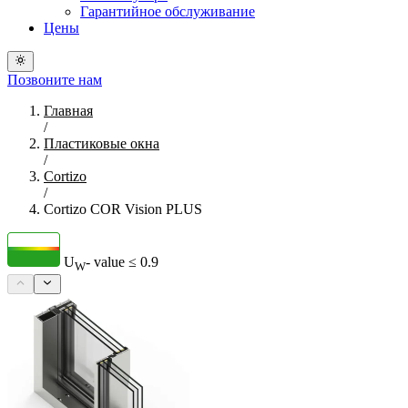
Гарантийное обслуживание
Цены
Позвоните нам
Главная
/
Пластиковые окна
/
Cortizo
/
Cortizo COR Vision PLUS
U
- value
≤ 0.9
W