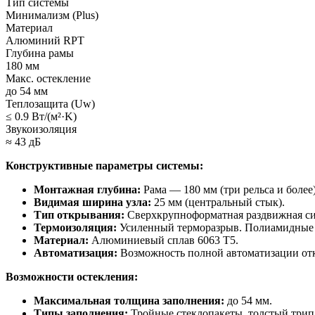
Тип системы
Минимализм (Plus)
Материал
Алюминий RPT
Глубина рамы
180 мм
Макс. остекление
до 54 мм
Теплозащита (Uw)
≤ 0.9 Вт/(м²·K)
Звукоизоляция
≈ 43 дБ
Конструктивные параметры системы:
Монтажная глубина:
Рама — 180 мм (три рельса и более
Видимая ширина узла:
25 мм (центральный стык).
Тип открывания:
Сверхкрупноформатная раздвижная сис
Термоизоляция:
Усиленный терморазрыв. Полиамидные 
Материал:
Алюминиевый сплав 6063 T5.
Автоматизация:
Возможность полной автоматизации отк
Возможности остекления:
Максимальная толщина заполнения:
до 54 мм.
Типы заполнения:
Тройные стеклопакеты, толстый трипл