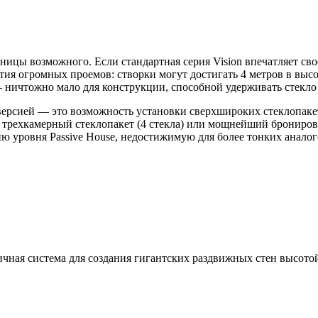
ницы возможного. Если стандартная серия Vision впечатляет сво
ия огромных проемов: створки могут достигать 4 метров в высо
ничтожно мало для конструкции, способной удерживать стекло в
рсией — это возможность установки сверхшироких стеклопакето
ехкамерный стеклопакет (4 стекла) или мощнейший бронирован
ю уровня Passive House, недостижимую для более тонких аналог
ная система для создания гигантских раздвижных стен высотой