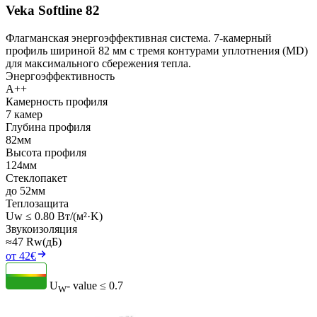
Veka Softline 82
Флагманская энергоэффективная система. 7-камерный
профиль шириной 82 мм с тремя контурами уплотнения (MD)
для максимального сбережения тепла.
Энергоэффективность
A++
Камерность профиля
7 камер
Глубина профиля
82мм
Высота профиля
124мм
Стеклопакет
до 52мм
Теплозащита
Uw ≤ 0.80 Вт/(м²·K)
Звукоизоляция
≈47 Rw(дБ)
от 42€
U
- value
≤ 0.7
W