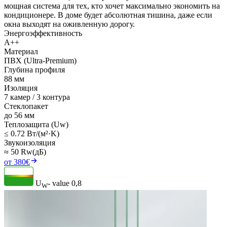
мощная система для тех, кто хочет максимально экономить на
кондиционере. В доме будет абсолютная тишина, даже если
окна выходят на оживленную дорогу.
Энергоэффективность
A++
Материал
ПВХ (Ultra-Premium)
Глубина профиля
88 мм
Изоляция
7 камер / 3 контура
Стеклопакет
до 56 мм
Теплозащита (Uw)
≤ 0.72 Вт/(м²·K)
Звукоизоляция
≈ 50 Rw(дБ)
от 380€
U
- value
0,8
W