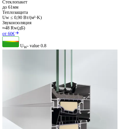
Стеклопакет
до 61мм
Теплозащита
Uw ≤ 0,90 Вт/(м²·K)
Звукоизоляция
≈48 Rw(дБ)
от 60€
U
- value
0.8
W