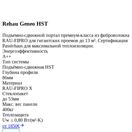
Rehau Geneo HST
Подъемно-сдвижной портал премиум-класса из фиброволокна
RAU-FIPRO для гигантских проемов до 13 м². Сертификация
Passivhaus для максимальной теплоизоляции.
Энергоэффективность
A++
Тип системы
Подъёмно-сдвижная HST
Глубина профиля
86мм
Материал
RAU-FIPRO X
Стеклопакет
до 53мм
Макс. вес панели
400кг
Теплозащита
Uw ≤ 0,80 Вт/(м²·K)
от 1850€