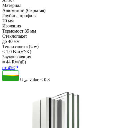
A / A+
Материал
Алюминий (Скрытая)
Глубина профиля
70 мм
Изоляция
Термомост 35 мм
Стеклопакет
до 40 мм
Теплозащита (Uw)
≤ 1.0 Вт/(м²·K)
Звукоизоляция
≈ 44 Rw(дБ)
от 45€
U
- value
≤ 0.8
W