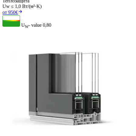
Теплозащита
Uw ≤ 1,0 Вт/(м²·K)
от 950€
U
- value
0,80
W