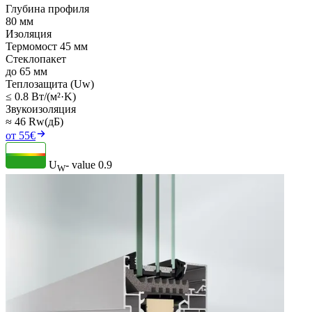
Глубина профиля
80 мм
Изоляция
Термомост 45 мм
Стеклопакет
до 65 мм
Теплозащита (Uw)
≤ 0.8 Вт/(м²·K)
Звукоизоляция
≈ 46 Rw(дБ)
от 55€
U
- value
0.9
W