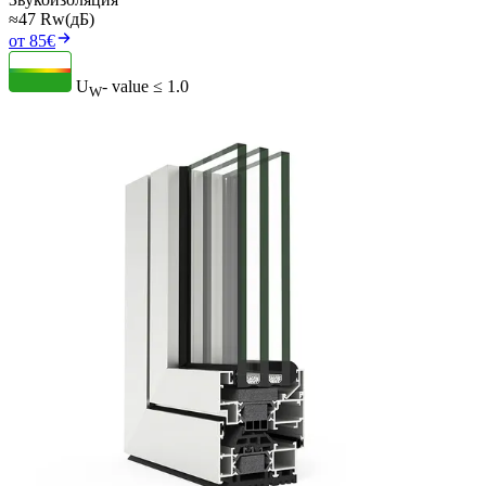
≈47 Rw(дБ)
от 85€
U
- value
≤ 1.0
W