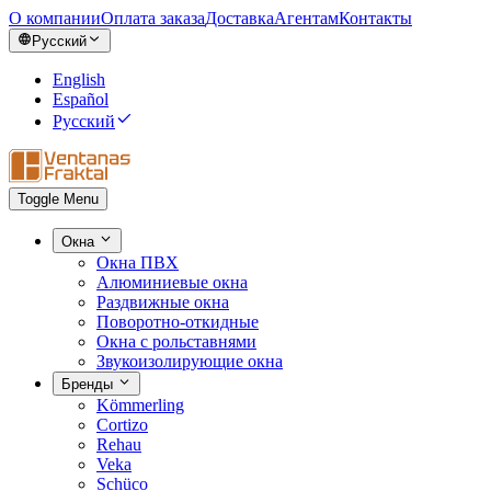
О компании
Оплата заказа
Доставка
Агентам
Контакты
Русский
English
Español
Русский
Toggle Menu
Окна
Окна ПВХ
Алюминиевые окна
Раздвижные окна
Поворотно-откидные
Окна с рольставнями
Звукоизолирующие окна
Бренды
Kömmerling
Cortizo
Rehau
Veka
Schüco