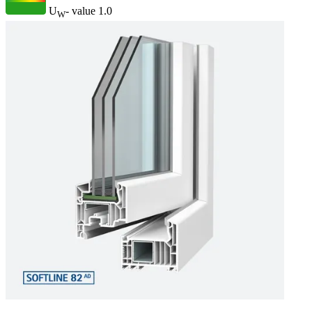
U
- value
1.0
W