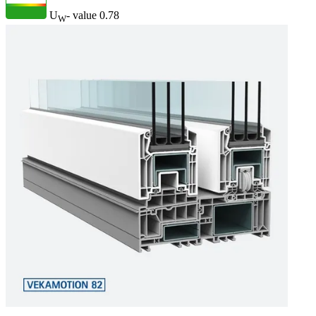
U
- value
0.78
W