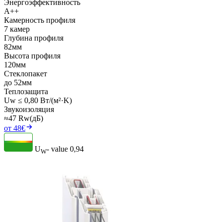
Энергоэффективность
A++
Камерность профиля
7 камер
Глубина профиля
82мм
Высота профиля
120мм
Стеклопакет
до 52мм
Теплозащита
Uw ≤ 0,80 Вт/(м²·K)
Звукоизоляция
≈47 Rw(дБ)
от 48€
U
- value
0,94
W