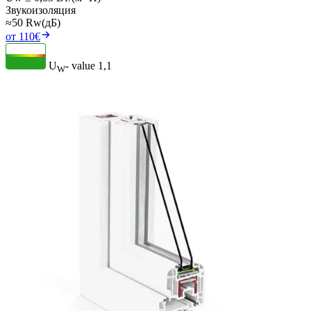
Звукоизоляция
≈50 Rw(дБ)
от 110€
U
- value
1,1
W