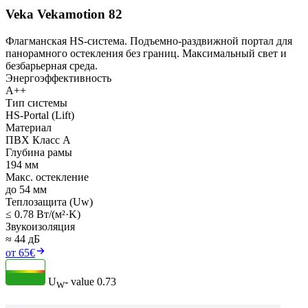
Veka Vekamotion 82
Флагманская HS-система. Подъемно-раздвижной портал для
панорамного остекления без границ. Максимальный свет и
безбарьерная среда.
Энергоэффективность
A++
Тип системы
HS-Portal (Lift)
Материал
ПВХ Класс А
Глубина рамы
194 мм
Макс. остекление
до 54 мм
Теплозащита (Uw)
≤ 0.78 Вт/(м²·K)
Звукоизоляция
≈ 44 дБ
от 65€
U
- value
0.73
W