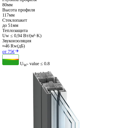
80мм
Высота профиля
117мм
Стеклопакет
до 51мм
Теплозащита
Uw ≤ 0,94 Вт/(м²·K)
Звукоизоляция
≈46 Rw(дБ)
от 75€
U
- value
≤ 0.8
W