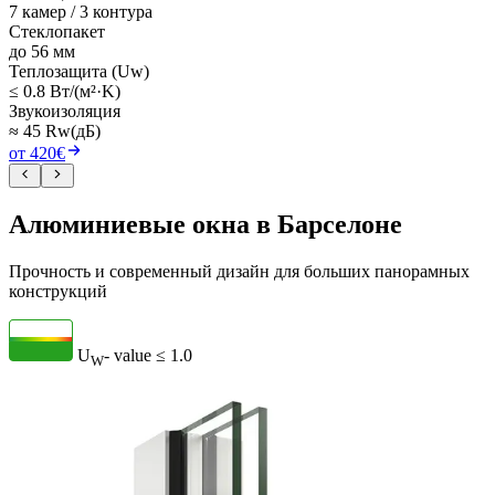
7 камер / 3 контура
Стеклопакет
до 56 мм
Теплозащита (Uw)
≤ 0.8 Вт/(м²·K)
Звукоизоляция
≈ 45 Rw(дБ)
от 420€
Алюминиевые окна в Барселоне
Прочность и современный дизайн для больших панорамных
конструкций
U
- value
≤ 1.0
W