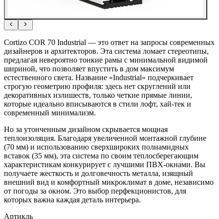
Cortizo COR 70 Industrial — это ответ на запросы современных
дизайнеров и архитекторов. Эта система ломает стереотипы,
предлагая невероятно тонкие рамы с минимальной видимой
шириной, что позволяет впустить в дом максимум
естественного света. Название «Industrial» подчеркивает
строгую геометрию профиля: здесь нет скруглений или
декоративных излишеств, только четкие прямые линии,
которые идеально вписываются в стили лофт, хай-тек и
современный минимализм.
Но за утонченным дизайном скрывается мощная
теплоизоляция. Благодаря увеличенной монтажной глубине
(70 мм) и использованию сверхшироких полиамидных
вставок (35 мм), эта система по своим теплосберегающим
характеристикам конкурирует с лучшими ПВХ-окнами. Вы
получаете жесткость и долговечность металла, изящный
внешний вид и комфортный микроклимат в доме, независимо
от погоды за окном. Это выбор перфекционистов, для
которых важна каждая деталь интерьера.
Артикль