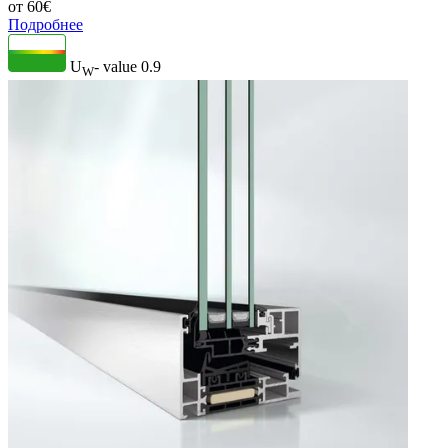
от
60
€
Подробнее
U
- value
0.9
W