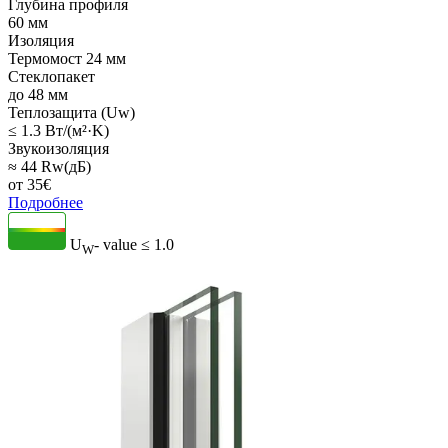
Глубина профиля
60 мм
Изоляция
Термомост 24 мм
Стеклопакет
до 48 мм
Теплозащита (Uw)
≤ 1.3 Вт/(м²·K)
Звукоизоляция
≈ 44 Rw(дБ)
от
35
€
Подробнее
U
- value
≤ 1.0
W