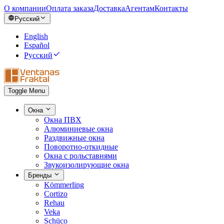
О компании
Оплата заказа
Доставка
Агентам
Контакты
Русский
English
Español
Русский
Toggle Menu
Окна
Окна ПВХ
Алюминиевые окна
Раздвижные окна
Поворотно-откидные
Окна с рольставнями
Звукоизолирующие окна
Бренды
Kömmerling
Cortizo
Rehau
Veka
Schüco