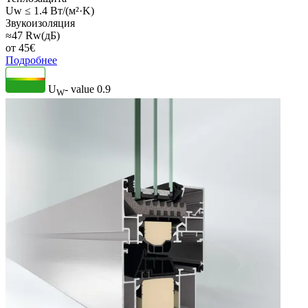
Uw ≤ 1.4 Вт/(м²·K)
Звукоизоляция
≈47 Rw(дБ)
от
45
€
Подробнее
U
- value
0.9
W