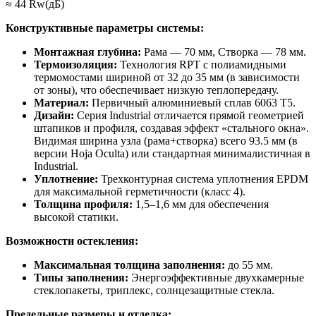
≈ 44 Rw(дБ)
Конструктивные параметры системы:
Монтажная глубина:
Рама — 70 мм, Створка — 78 мм.
Термоизоляция:
Технология RPT с полиамидными
термомостами шириной от 32 до 35 мм (в зависимости
от зоны), что обеспечивает низкую теплопередачу.
Материал:
Первичный алюминиевый сплав 6063 T5.
Дизайн:
Серия Industrial отличается прямой геометрией
штапиков и профиля, создавая эффект «стального окна».
Видимая ширина узла (рама+створка) всего 93.5 мм (в
версии Hoja Oculta) или стандартная минималистичная в
Industrial.
Уплотнение:
Трехконтурная система уплотнения EPDM
для максимальной герметичности (класс 4).
Толщина профиля:
1,5–1,6 мм для обеспечения
высокой статики.
Возможности остекления:
Максимальная толщина заполнения:
до 55 мм.
Типы заполнения:
Энергоэффективные двухкамерные
стеклопакеты, триплекс, солнцезащитные стекла.
Предельные размеры и отделка: