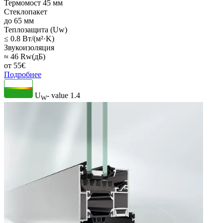
Термомост 45 мм
Стеклопакет
до 65 мм
Теплозащита (Uw)
≤ 0.8 Вт/(м²·K)
Звукоизоляция
≈ 46 Rw(дБ)
от
55
€
Подробнее
U
- value
1.4
W