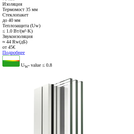
Изоляция
Термомост 35 мм
Стеклопакет
до 40 мм
Теплозащита (Uw)
≤ 1.0 Вт/(м²·K)
Звукоизоляция
≈ 44 Rw(дБ)
от
45
€
Подробнее
U
- value
≤ 0.8
W