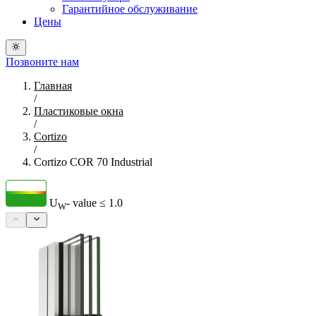
Гарантийное обслуживание
Цены
Позвоните нам
Главная
/
Пластиковые окна
/
Cortizo
/
Cortizo COR 70 Industrial
U
- value
≤ 1.0
W