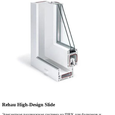
Rehau High-Design Slide
Элегантная раздвижная система из ПВХ для балконов и