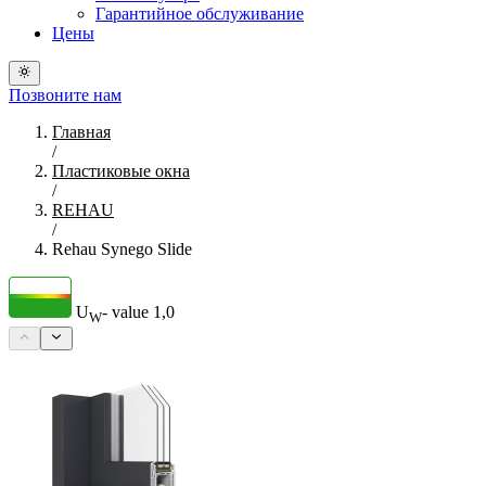
Гарантийное обслуживание
Цены
Позвоните нам
Главная
/
Пластиковые окна
/
REHAU
/
Rehau Synego Slide
U
- value
1,0
W