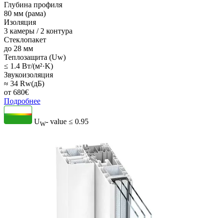
Глубина профиля
80 мм (рама)
Изоляция
3 камеры / 2 контура
Стеклопакет
до 28 мм
Теплозащита (Uw)
≤ 1.4 Вт/(м²·K)
Звукоизоляция
≈ 34 Rw(дБ)
от
680
€
Подробнее
U
- value
≤ 0.95
W