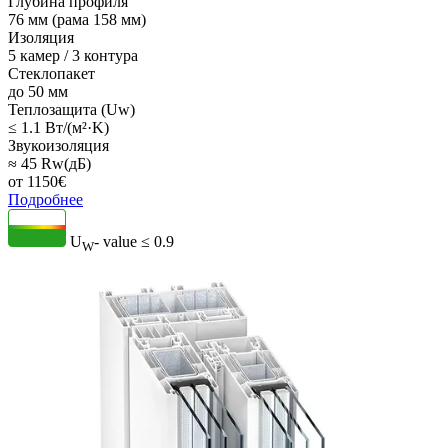
Глубина профиля
76 мм (рама 158 мм)
Изоляция
5 камер / 3 контура
Стеклопакет
до 50 мм
Теплозащита (Uw)
≤ 1.1 Вт/(м²·K)
Звукоизоляция
≈ 45 Rw(дБ)
от
1150
€
Подробнее
U
- value
≤ 0.9
W