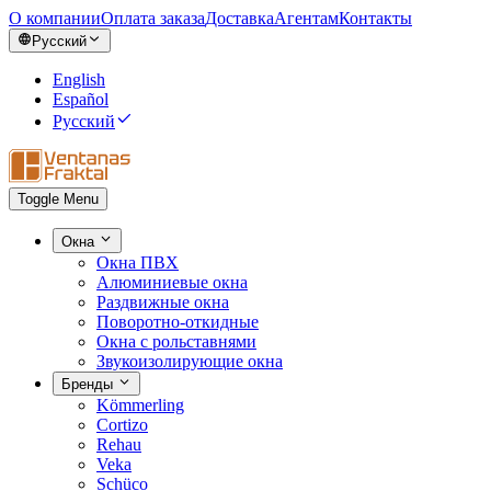
О компании
Оплата заказа
Доставка
Агентам
Контакты
Русский
English
Español
Русский
Toggle Menu
Окна
Окна ПВХ
Алюминиевые окна
Раздвижные окна
Поворотно-откидные
Окна с рольставнями
Звукоизолирующие окна
Бренды
Kömmerling
Cortizo
Rehau
Veka
Schüco