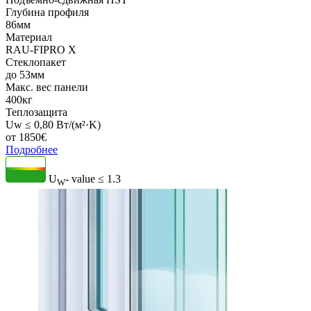
Глубина профиля
86мм
Материал
RAU-FIPRO X
Стеклопакет
до 53мм
Макс. вес панели
400кг
Теплозащита
Uw ≤ 0,80 Вт/(м²·K)
от
1850
€
Подробнее
U
- value
≤ 1.3
W