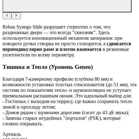
Rehau Synego Slide разрушает стереотип о том, что
раздвижные двери — это всегда "сквозняк". Здесь
используется инновационный механизм запирания: при
повороте ручки створка не просто стопорится, а
сдвигается
перпендикулярно раме и плотно вжимается
в резиновые
уплотнители по всему периметру.
Тишина и Тепло (Уровень Geneo)
Благодаря 7-камерному профилю (глубина 80 мм) и
возможности установки толстых стеклопакетов (до 51 мм), эта
система по показателям тепло- и шумоизоляции не уступает
премиальным распашным окнам. Это идеальный выбор для:
- Гостиных с выходом на террасу, где важно сохранить тепло
зимой и прохладу летом;
- Домов рядом с шумными дорогами (гасит до 43 дБ звука);
- Замены старых неудобных "порталов" (PSK), которые
сложно открывать.
Артикль