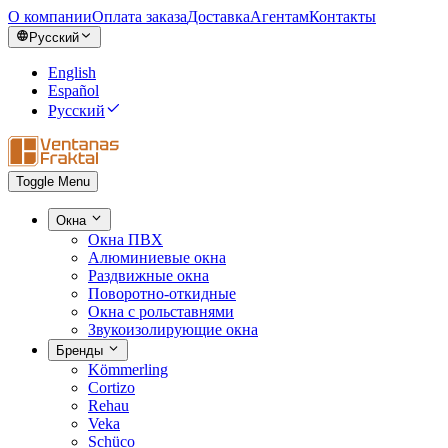
О компании
Оплата заказа
Доставка
Агентам
Контакты
Русский
English
Español
Русский
Toggle Menu
Окна
Окна ПВХ
Алюминиевые окна
Раздвижные окна
Поворотно-откидные
Окна с рольставнями
Звукоизолирующие окна
Бренды
Kömmerling
Cortizo
Rehau
Veka
Schüco