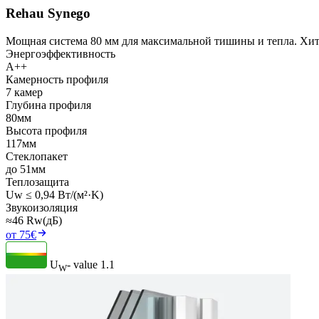
Rehau Synego
Мощная система 80 мм для максимальной тишины и тепла. Хит
Энергоэффективность
A++
Камерность профиля
7 камер
Глубина профиля
80мм
Высота профиля
117мм
Стеклопакет
до 51мм
Теплозащита
Uw ≤ 0,94 Вт/(м²·K)
Звукоизоляция
≈46 Rw(дБ)
от 75€
U
- value
1.1
W