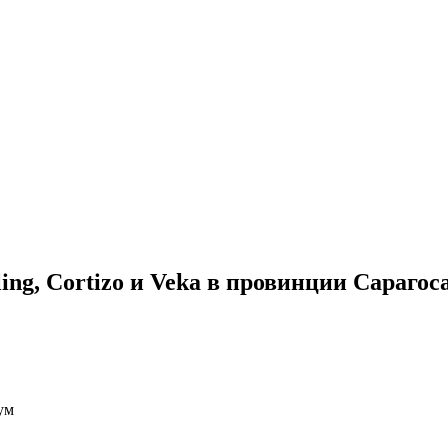
g, Cortizo и Veka в провинции Сарагос
ум