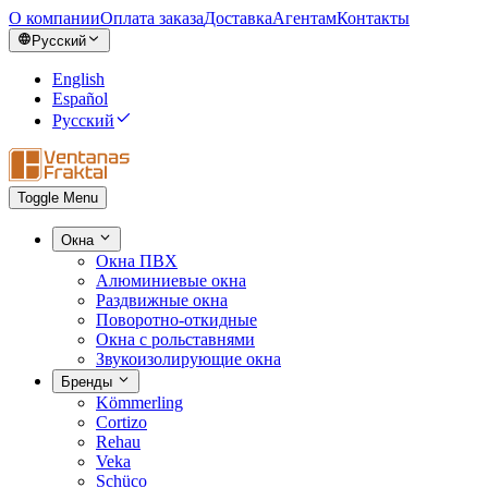
О компании
Оплата заказа
Доставка
Агентам
Контакты
Русский
English
Español
Русский
Toggle Menu
Окна
Окна ПВХ
Алюминиевые окна
Раздвижные окна
Поворотно-откидные
Окна с рольставнями
Звукоизолирующие окна
Бренды
Kömmerling
Cortizo
Rehau
Veka
Schüco