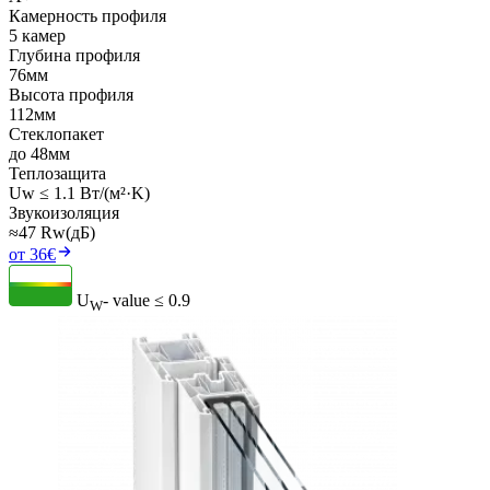
Камерность профиля
5 камер
Глубина профиля
76мм
Высота профиля
112мм
Стеклопакет
до 48мм
Теплозащита
Uw ≤ 1.1 Вт/(м²·K)
Звукоизоляция
≈47 Rw(дБ)
от 36€
U
- value
≤ 0.9
W