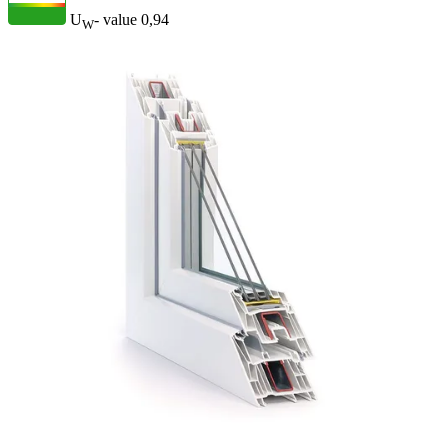
U
- value
0,94
W