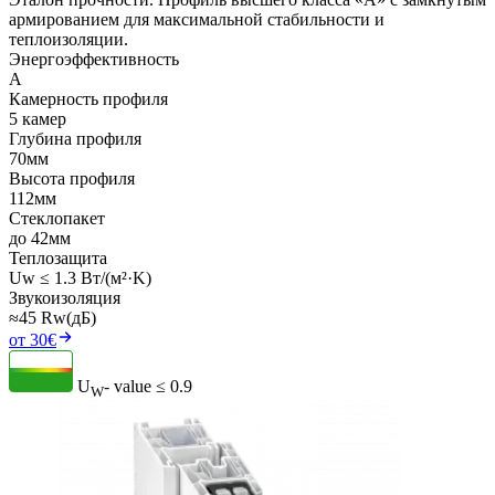
армированием для максимальной стабильности и
теплоизоляции.
Энергоэффективность
A
Камерность профиля
5 камер
Глубина профиля
70мм
Высота профиля
112мм
Стеклопакет
до 42мм
Теплозащита
Uw ≤ 1.3 Вт/(м²·K)
Звукоизоляция
≈45 Rw(дБ)
от 30€
U
- value
≤ 0.9
W