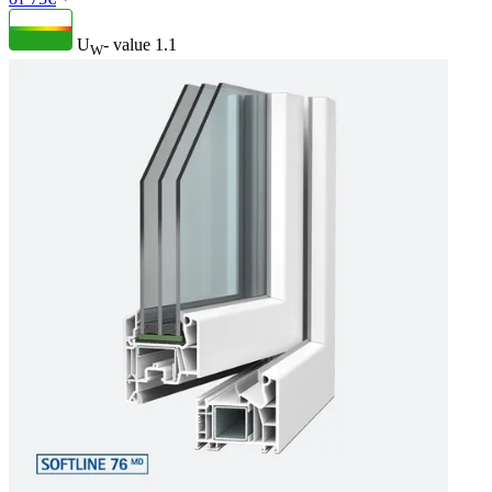
U
- value
1.1
W