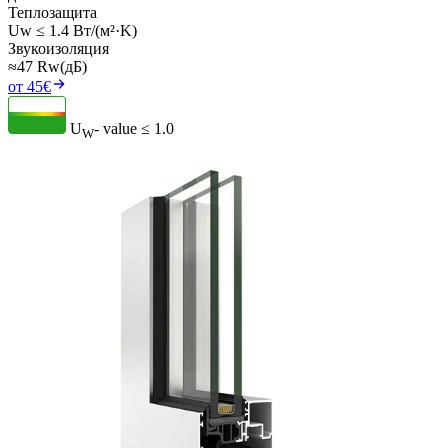
Теплозащита
Uw ≤ 1.4 Вт/(м²·K)
Звукоизоляция
≈47 Rw(дБ)
от 45€
U
- value
≤ 1.0
W