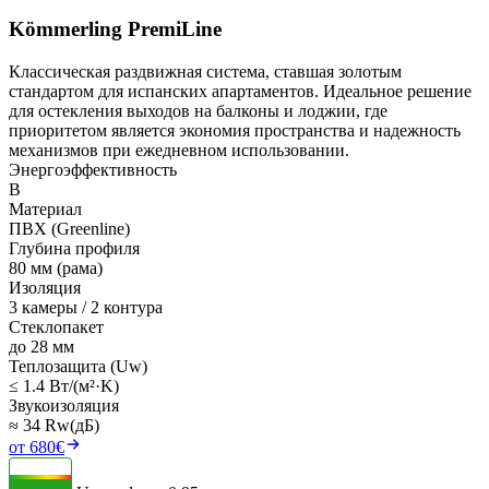
Kömmerling PremiLine
Классическая раздвижная система, ставшая золотым
стандартом для испанских апартаментов. Идеальное решение
для остекления выходов на балконы и лоджии, где
приоритетом является экономия пространства и надежность
механизмов при ежедневном использовании.
Энергоэффективность
B
Материал
ПВХ (Greenline)
Глубина профиля
80 мм (рама)
Изоляция
3 камеры / 2 контура
Стеклопакет
до 28 мм
Теплозащита (Uw)
≤ 1.4 Вт/(м²·K)
Звукоизоляция
≈ 34 Rw(дБ)
от 680€