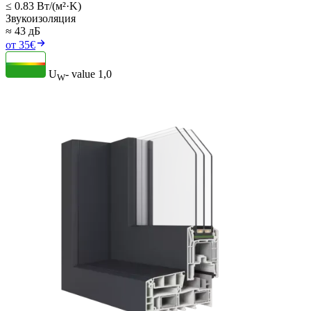
≤ 0.83 Вт/(м²·K)
Звукоизоляция
≈ 43 дБ
от 35€
U
- value
1,0
W