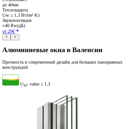
до 40мм
Теплозащита
Uw ≤ 1,3 Вт/(м²·K)
Звукоизоляция
≈40 Rw(дБ)
от 29€
Алюминиевые окна в Валенсии
Прочность и современный дизайн для больших панорамных
конструкций
U
- value
≤ 1.3
W