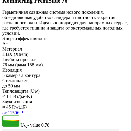
Kömmerling PremiSlide 76
Герметичная сдвижная система нового поколения,
объединяющая удобство слайдера и плотность закрытия
распашного окна. Идеально подходит для панорамных террас,
где требуется тишина и защита от экстремальных погодных
условий.
Энергоэффективность
A+
Материал
ПВХ (Xtrem)
Глубина профиля
76 мм (рама 158 мм)
Изоляция
5 камер / 3 контура
Стеклопакет
до 50 мм
Теплозащита (Uw)
≤ 1.1 Вт/(м²·K)
Звукоизоляция
≈ 45 Rw(дБ)
от 1150€
U
- value
0.78
W