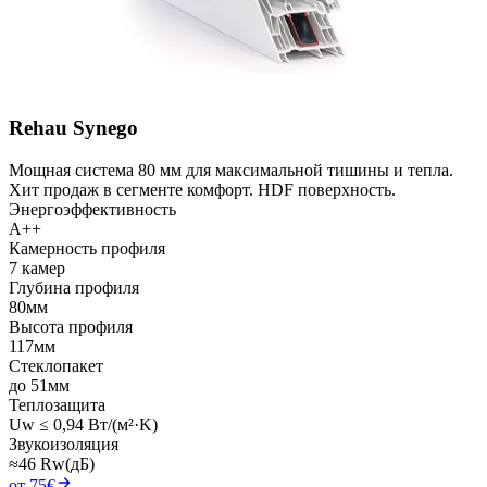
Rehau Synego
Мощная система 80 мм для максимальной тишины и тепла.
Хит продаж в сегменте комфорт. HDF поверхность.
Энергоэффективность
A++
Камерность профиля
7 камер
Глубина профиля
80мм
Высота профиля
117мм
Стеклопакет
до 51мм
Теплозащита
Uw ≤ 0,94 Вт/(м²·K)
Звукоизоляция
≈46 Rw(дБ)
от 75€