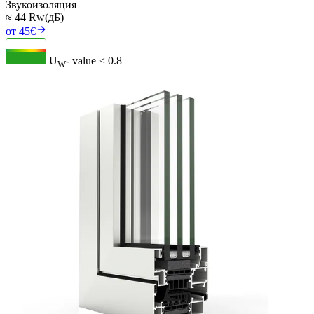
Звукоизоляция
≈ 44 Rw(дБ)
от 45€
U
- value
≤ 0.8
W