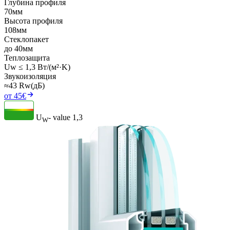
Глубина профиля
70мм
Высота профиля
108мм
Стеклопакет
до 40мм
Теплозащита
Uw ≤ 1,3 Вт/(м²·K)
Звукоизоляция
≈43 Rw(дБ)
от 45€
U
- value
1,3
W