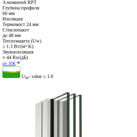
Алюминий RPT
Глубина профиля
60 мм
Изоляция
Термомост 24 мм
Стеклопакет
до 48 мм
Теплозащита (Uw)
≤ 1.3 Вт/(м²·K)
Звукоизоляция
≈ 44 Rw(дБ)
от 35€
U
- value
≤ 1.0
W