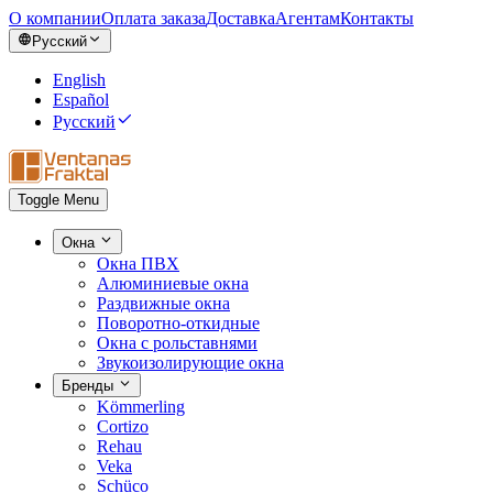
О компании
Оплата заказа
Доставка
Агентам
Контакты
Русский
English
Español
Русский
Toggle Menu
Окна
Окна ПВХ
Алюминиевые окна
Раздвижные окна
Поворотно-откидные
Окна с рольставнями
Звукоизолирующие окна
Бренды
Kömmerling
Cortizo
Rehau
Veka
Schüco