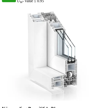
U
- value
≤ 0.95
W