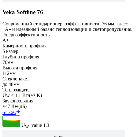
Veka Softline 76
Современный стандарт энергоэффективности. 76 мм, класс
«А» и идеальный баланс теплоизоляции и светопропускания.
Энергоэффективность
A+
Камерность профиля
5 камер
Глубина профиля
76мм
Высота профиля
112мм
Стеклопакет
до 48мм
Теплозащита
Uw ≤ 1.1 Вт/(м²·K)
Звукоизоляция
≈47 Rw(дБ)
от 36€
U
- value
1.3
W