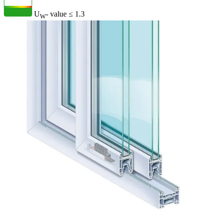
U
- value
≤ 1.3
W