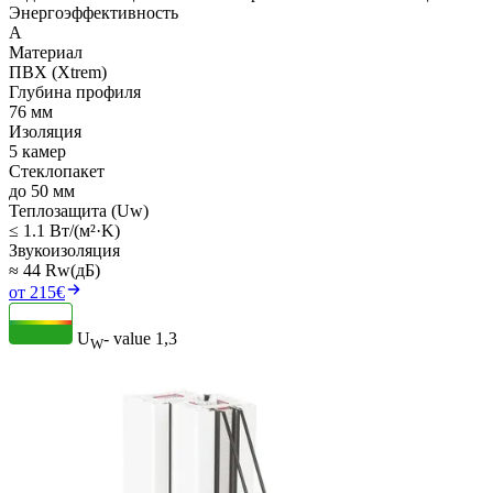
Энергоэффективность
A
Материал
ПВХ (Xtrem)
Глубина профиля
76 мм
Изоляция
5 камер
Стеклопакет
до 50 мм
Теплозащита (Uw)
≤ 1.1 Вт/(м²·K)
Звукоизоляция
≈ 44 Rw(дБ)
от 215€
U
- value
1,3
W