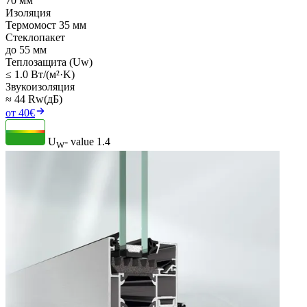
70 мм
Изоляция
Термомост 35 мм
Стеклопакет
до 55 мм
Теплозащита (Uw)
≤ 1.0 Вт/(м²·K)
Звукоизоляция
≈ 44 Rw(дБ)
от 40€
U
- value
1.4
W