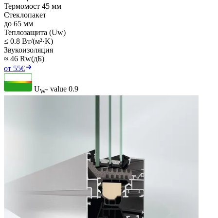
Термомост 45 мм
Стеклопакет
до 65 мм
Теплозащита (Uw)
≤ 0.8 Вт/(м²·K)
Звукоизоляция
≈ 46 Rw(дБ)
от 55€
U
- value
0.9
W