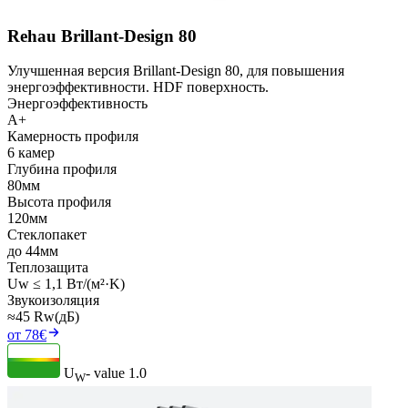
Rehau Brillant-Design 80
Улучшенная версия Brillant-Design 80, для повышения
энергоэффективности. HDF поверхность.
Энергоэффективность
A+
Камерность профиля
6 камер
Глубина профиля
80мм
Высота профиля
120мм
Стеклопакет
до 44мм
Теплозащита
Uw ≤ 1,1 Вт/(м²·K)
Звукоизоляция
≈45 Rw(дБ)
от 78€
U
- value
1.0
W