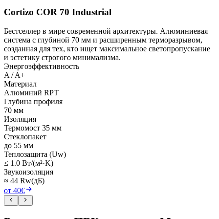
Cortizo COR 70 Industrial
Бестселлер в мире современной архитектуры. Алюминиевая
система с глубиной 70 мм и расширенным терморазрывом,
созданная для тех, кто ищет максимальное светопропускание
и эстетику строгого минимализма.
Энергоэффективность
A / A+
Материал
Алюминий RPT
Глубина профиля
70 мм
Изоляция
Термомост 35 мм
Стеклопакет
до 55 мм
Теплозащита (Uw)
≤ 1.0 Вт/(м²·K)
Звукоизоляция
≈ 44 Rw(дБ)
от 40€