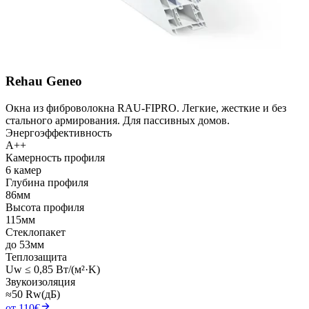
Rehau Geneo
Окна из фиброволокна RAU-FIPRO. Легкие, жесткие и без
стального армирования. Для пассивных домов.
Энергоэффективность
A++
Камерность профиля
6 камер
Глубина профиля
86мм
Высота профиля
115мм
Стеклопакет
до 53мм
Теплозащита
Uw ≤ 0,85 Вт/(м²·K)
Звукоизоляция
≈50 Rw(дБ)
от 110€