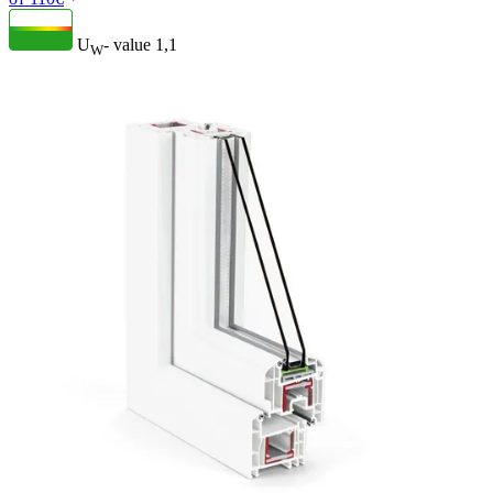
U
- value
1,1
W