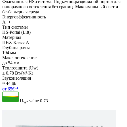
Флагманская HS-система. Подъемно-раздвижной портал для
панорамного остекления без границ. Максимальный свет и
безбарьерная среда.
Энергоэффективность
A++
Тип системы
HS-Portal (Lift)
Материал
ПВХ Класс А
Глубина рамы
194 мм
Макс. остекление
до 54 мм
Теплозащита (Uw)
≤ 0.78 Вт/(м²·K)
Звукоизоляция
≈ 44 дБ
от 65€
U
- value
0.73
W