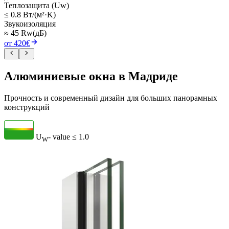
Теплозащита (Uw)
≤ 0.8 Вт/(м²·K)
Звукоизоляция
≈ 45 Rw(дБ)
от 420€
Алюминиевые окна в Мадриде
Прочность и современный дизайн для больших панорамных
конструкций
U
- value
≤ 1.0
W