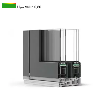
U
- value
0,80
W