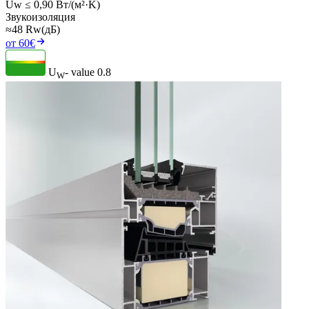
Uw ≤ 0,90 Вт/(м²·K)
Звукоизоляция
≈48 Rw(дБ)
от 60€
U
- value
0.8
W