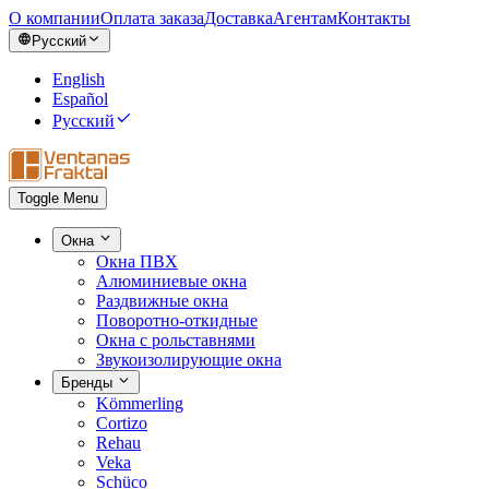
О компании
Оплата заказа
Доставка
Агентам
Контакты
Русский
English
Español
Русский
Toggle Menu
Окна
Окна ПВХ
Алюминиевые окна
Раздвижные окна
Поворотно-откидные
Окна с рольставнями
Звукоизолирующие окна
Бренды
Kömmerling
Cortizo
Rehau
Veka
Schüco