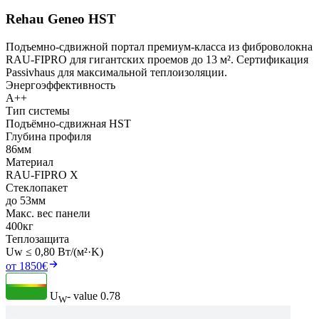
Rehau Geneo HST
Подъемно-сдвижной портал премиум-класса из фиброволокна
RAU-FIPRO для гигантских проемов до 13 м². Сертификация
Passivhaus для максимальной теплоизоляции.
Энергоэффективность
A++
Тип системы
Подъёмно-сдвижная HST
Глубина профиля
86мм
Материал
RAU-FIPRO X
Стеклопакет
до 53мм
Макс. вес панели
400кг
Теплозащита
Uw ≤ 0,80 Вт/(м²·K)
от 1850€
U
- value
0.78
W