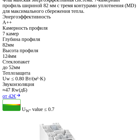
профиль шириной 82 мм с тремя контурами уплотнения (MD)
для максимального сбережения тепла.
Энергоэффективность
A++
Камерность профиля
7 камер
Глубина профиля
82мм
Высота профиля
124мм
Стеклопакет
до 52мм
Теплозащита
Uw ≤ 0.80 Вт/(м²·K)
Звукоизоляция
≈47 Rw(дБ)
от 42€
U
- value
≤ 0.7
W