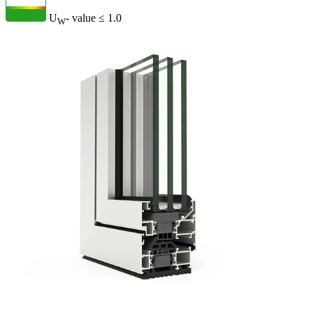
U
- value
≤ 1.0
W