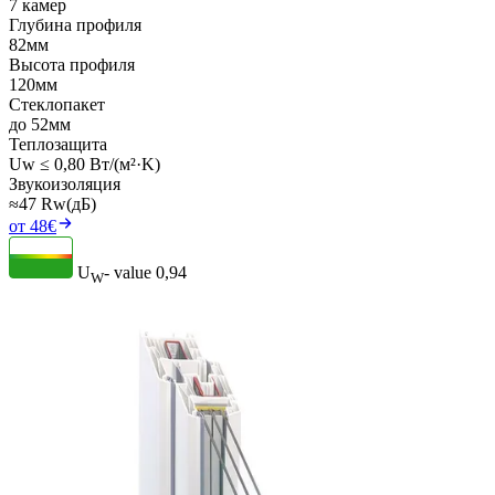
7 камер
Глубина профиля
82мм
Высота профиля
120мм
Стеклопакет
до 52мм
Теплозащита
Uw ≤ 0,80 Вт/(м²·K)
Звукоизоляция
≈47 Rw(дБ)
от 48€
U
- value
0,94
W