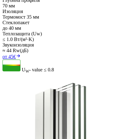
Глубина профиля
70 мм
Изоляция
Термомост 35 мм
Стеклопакет
до 40 мм
Теплозащита (Uw)
≤ 1.0 Вт/(м²·K)
Звукоизоляция
≈ 44 Rw(дБ)
от 45€
U
- value
≤ 0.8
W