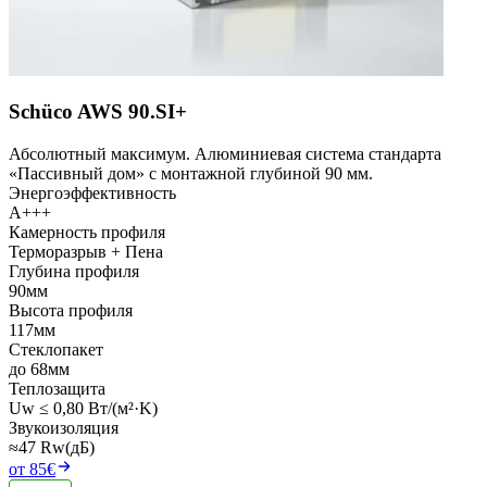
Schüco AWS 90.SI+
Абсолютный максимум. Алюминиевая система стандарта
«Пассивный дом» с монтажной глубиной 90 мм.
Энергоэффективность
A+++
Камерность профиля
Терморазрыв + Пена
Глубина профиля
90мм
Высота профиля
117мм
Стеклопакет
до 68мм
Теплозащита
Uw ≤ 0,80 Вт/(м²·K)
Звукоизоляция
≈47 Rw(дБ)
от 85€