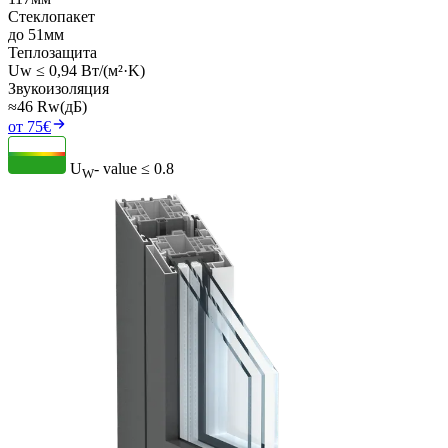
Стеклопакет
до 51мм
Теплозащита
Uw ≤ 0,94 Вт/(м²·K)
Звукоизоляция
≈46 Rw(дБ)
от 75€
U
- value
≤ 0.8
W