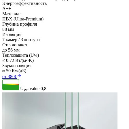
Энергоэффективность
A++
Материал
ПВХ (Ultra-Premium)
Глубина профиля
88 мм
Изоляция
7 камер / 3 контура
Стеклопакет
до 56 мм
Теплозащита (Uw)
≤ 0.72 Вт/(м²·K)
Звукоизоляция
≈ 50 Rw(дБ)
от 380€
U
- value
0,8
W