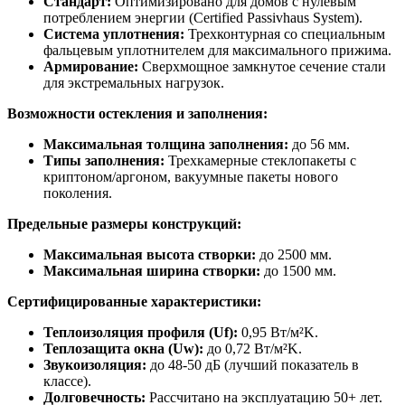
Стандарт:
Оптимизировано для домов с нулевым
потреблением энергии (Certified Passivhaus System).
Система уплотнения:
Трехконтурная со специальным
фальцевым уплотнителем для максимального прижима.
Армирование:
Сверхмощное замкнутое сечение стали
для экстремальных нагрузок.
Возможности остекления и заполнения:
Максимальная толщина заполнения:
до 56 мм.
Типы заполнения:
Трехкамерные стеклопакеты с
криптоном/аргоном, вакуумные пакеты нового
поколения.
Предельные размеры конструкций:
Максимальная высота створки:
до 2500 мм.
Максимальная ширина створки:
до 1500 мм.
Сертифицированные характеристики:
Теплоизоляция профиля (Uf):
0,95 Вт/м²K.
Теплозащита окна (Uw):
до 0,72 Вт/м²K.
Звукоизоляция:
до 48-50 дБ (лучший показатель в
классе).
Долговечность:
Рассчитано на эксплуатацию 50+ лет.