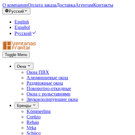
О компании
Оплата заказа
Доставка
Агентам
Контакты
Русский
English
Español
Русский
Toggle Menu
Окна
Окна ПВХ
Алюминиевые окна
Раздвижные окна
Поворотно-откидные
Окна с рольставнями
Звукоизолирующие окна
Бренды
Kömmerling
Cortizo
Rehau
Veka
Schüco