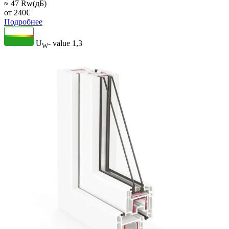
≈ 47 Rw(дБ)
от
240
€
Подробнее
U
- value
1,3
W