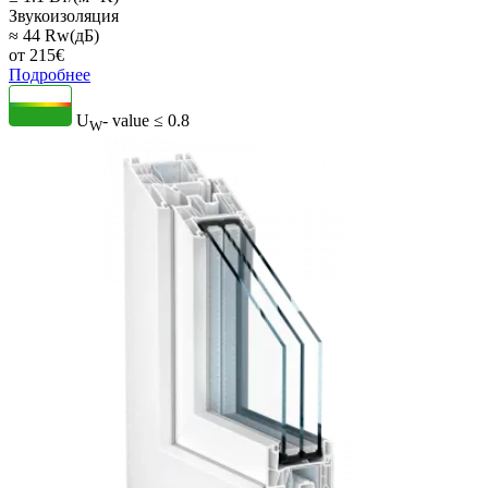
Звукоизоляция
≈ 44 Rw(дБ)
от
215
€
Подробнее
U
- value
≤ 0.8
W