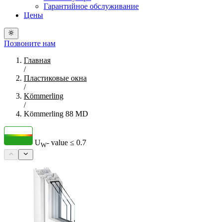
Гарантийное обслуживание
Цены
Позвоните нам
Главная
/
Пластиковые окна
/
Kömmerling
/
Kömmerling 88 MD
U
- value
≤ 0.7
W