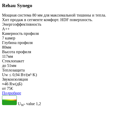
Rehau Synego
Мощная система 80 мм для максимальной тишины и тепла.
Хит продаж в сегменте комфорт. HDF поверхность.
Энергоэффективность
A++
Камерность профиля
7 камер
Глубина профиля
80мм
Высота профиля
117мм
Стеклопакет
до 51мм
Теплозащита
Uw ≤ 0,94 Вт/(м²·K)
Звукоизоляция
≈46 Rw(дБ)
от
75
€
Подробнее
U
- value
1,2
W