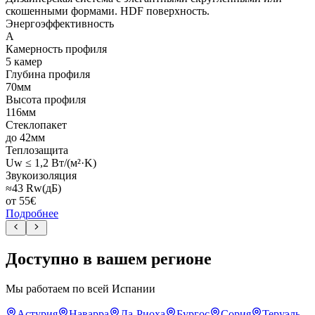
скошенными формами. HDF поверхность.
Энергоэффективность
A
Камерность профиля
5 камер
Глубина профиля
70мм
Высота профиля
116мм
Стеклопакет
до 42мм
Теплозащита
Uw ≤ 1,2 Вт/(м²·K)
Звукоизоляция
≈43 Rw(дБ)
от
55
€
Подробнее
Доступно в вашем регионе
Мы работаем по всей Испании
Астурия
Наварра
Ла-Риоха
Бургос
Сория
Теруэль