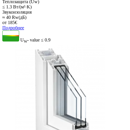
Теплозащита (Uw)
≤ 1.3 Вт/(м²·K)
Звукоизоляция
≈ 40 Rw(дБ)
от
185
€
Подробнее
U
- value
≤ 0.9
W