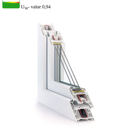
U
- value
0,94
W